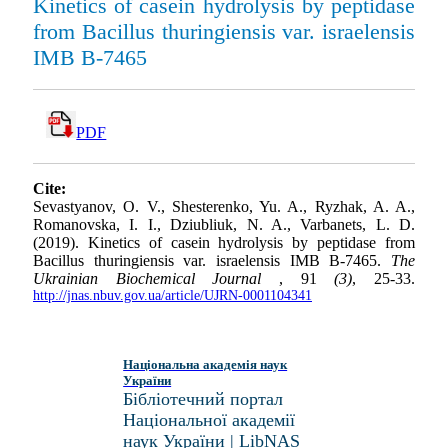
Kinetics of casein hydrolysis by peptidase
from Bacillus thuringiensis var. israelensis
IMB B-7465
PDF
Cite:
Sevastyanov, O. V., Shesterenko, Yu. A., Ryzhak, A. A.,
Romanovska, I. I., Dziubliuk, N. A., Varbanets, L. D.
(2019). Kinetics of casein hydrolysis by peptidase from
Bacillus thuringiensis var. israelensis IMB B-7465.
The
Ukrainian Biochemical Journal
, 91
(3)
, 25-33.
http://jnas.nbuv.gov.ua/article/UJRN-0001104341
Національна академія наук
України
Бібліотечний портал
Національної академії
наук України | LibNAS