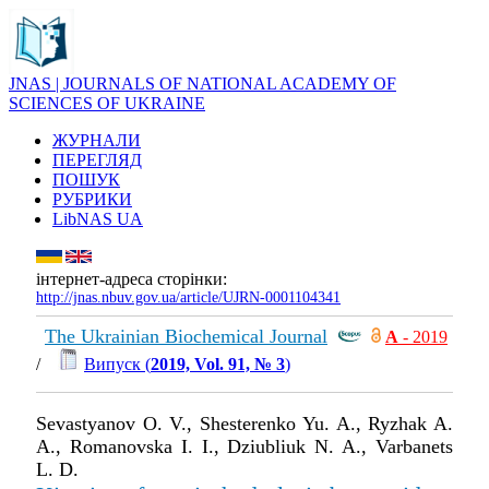
JNAS | JOURNALS OF NATIONAL ACADEMY OF
SCIENCES OF UKRAINE
ЖУРНАЛИ
ПЕРЕГЛЯД
ПОШУК
РУБРИКИ
LibNAS UA
інтернет-адреса сторінки:
http://jnas.nbuv.gov.ua/article/UJRN-0001104341
The Ukrainian Biochemical Journal
А
- 2019
/
Випуск (
2019, Vol. 91, № 3
)
Sevastyanov O. V., Shesterenko Yu. A., Ryzhak A.
A., Romanovska I. I., Dziubliuk N. A., Varbanets
L. D.