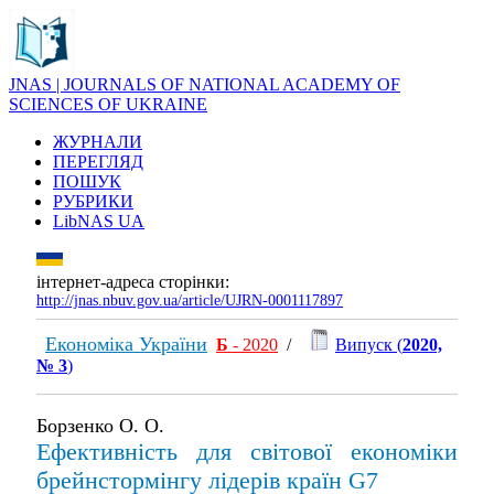
JNAS | JOURNALS OF NATIONAL ACADEMY OF
SCIENCES OF UKRAINE
ЖУРНАЛИ
ПЕРЕГЛЯД
ПОШУК
РУБРИКИ
LibNAS UA
інтернет-адреса сторінки:
http://jnas.nbuv.gov.ua/article/UJRN-0001117897
Економіка України
Б
- 2020
/
Випуск (
2020,
№ 3
)
Борзенко О. О.
Ефективність для світової економіки
брейнстормінгу лідерів країн G7