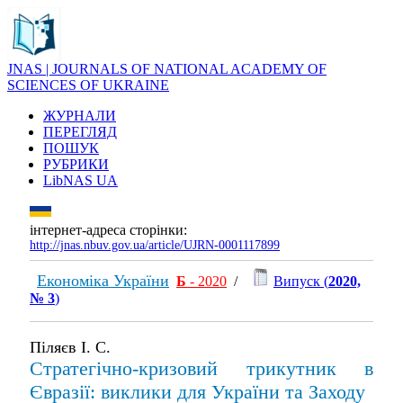
JNAS | JOURNALS OF NATIONAL ACADEMY OF
SCIENCES OF UKRAINE
ЖУРНАЛИ
ПЕРЕГЛЯД
ПОШУК
РУБРИКИ
LibNAS UA
інтернет-адреса сторінки:
http://jnas.nbuv.gov.ua/article/UJRN-0001117899
Економіка України
Б
- 2020
/
Випуск (
2020,
№ 3
)
Піляєв І. С.
Стратегічно-кризовий трикутник в
Євразії: виклики для України та Заходу