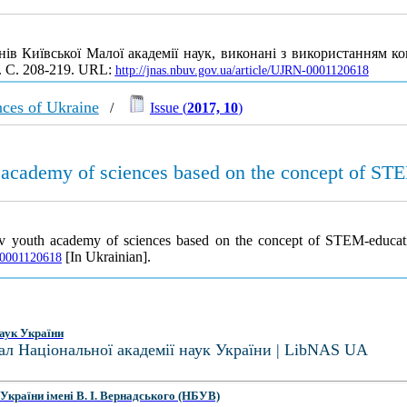
нів Київської Малої академії наук, виконані з використанням 
0. С. 208-219. URL:
http://jnas.nbuv.gov.ua/article/UJRN-0001120618
nces of Ukraine
/
Issue (
2017, 10
)
th academy of sciences based on the concept of ST
Kyiv youth academy of sciences based on the concept of STEM-educa
[In Ukrainian].
N-0001120618
аук України
ал Національної академії наук України | LibNAS UA
України імені В. І. Вернадського (НБУВ)