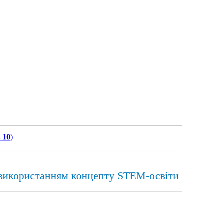
 10
)
з використанням концепту STEM-освіти