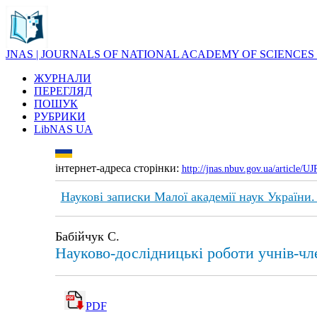
JNAS | JOURNALS OF NATIONAL ACADEMY OF SCIENCES
ЖУРНАЛИ
ПЕРЕГЛЯД
ПОШУК
РУБРИКИ
LibNAS UA
інтернет-адреса сторінки:
http://jnas.nbuv.gov.ua/article/
Наукові записки Малої академії наук України. 
Бабійчук С.
Науково-дослідницькі роботи учнів-чл
PDF