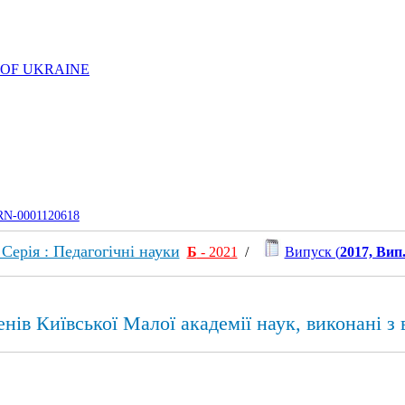
 OF UKRAINE
UJRN-0001120618
Серія : Педагогічні науки
Б
- 2021
/
Випуск (
2017, Вип.
енів Київської Малої академії наук, виконані 