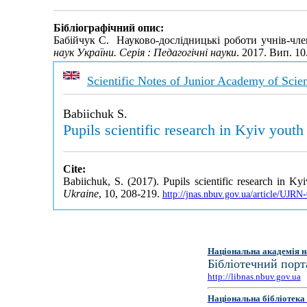
Бібліографічний опис:
Бабійчук С. Науково-дослідницькі роботи учнів-чле
наук України. Серія : Педагогічні науки
. 2017. Вип. 1
Scientific Notes of Junior Academy of Scie
Babiichuk S.
Pupils scientific research in Kyiv you
Cite:
Babiichuk, S. (2017). Pupils scientific research in 
Ukraine
, 10, 208-219.
http://jnas.nbuv.gov.ua/article/UJR
Національна академія н
Бібліотечний порт
http://libnas.nbuv.gov.ua
Національна бібліотека 