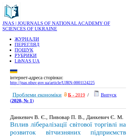
JNAS | JOURNALS OF NATIONAL ACADEMY OF
SCIENCES OF UKRAINE
ЖУРНАЛИ
ПЕРЕГЛЯД
ПОШУК
РУБРИКИ
LibNAS UA
інтернет-адреса сторінки:
http://jnas.nbuv.gov.ua/article/UJRN-0001124225
Проблеми економіки
Б
- 2019
/
Випуск
(
2020, № 1
)
Данкевич В. Є., Пивовар П. В., Данкевич Є. М.
Вплив лібералізації світової торгівлі на
розвиток вітчизняних підприємств