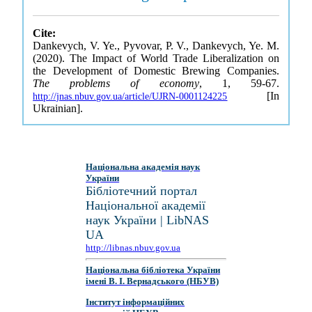
Cite:
Dankevych, V. Ye., Pyvovar, P. V., Dankevych, Ye. M.
(2020). The Impact of World Trade Liberalization on
the Development of Domestic Brewing Companies.
The problems of economy
, 1, 59-67.
[In
http://jnas.nbuv.gov.ua/article/UJRN-0001124225
Ukrainian].
Національна академія наук
України
Бібліотечний портал
Національної академії
наук України | LibNAS
UA
http://libnas.nbuv.gov.ua
Національна бібліотека України
імені В. І. Вернадського (НБУВ)
Інститут інформаційних