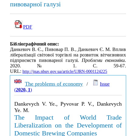
пивоварної галузі
PDF
Бібліографічний опис:
Данкевич В. Є., Пивовар П. В., Данкевич Є. М. Вплив
лібералізації світової торгівлі на розвиток вітчизняних
підприємств пивоварної галузі.
Проблеми економіки
.
2020. № 1. С. 59-67.
URL:
http://jnas.nbuv.gov.ua/article/UJRN-0001124225
The problems of economy
/
Issue
(
2020, 1
)
Dankevych V. Ye., Pyvovar P. V., Dankevych
Ye. M.
The Impact of World Trade
Liberalization on the Development of
Domestic Brewing Companies