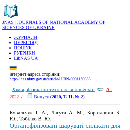
JNAS | JOURNALS OF NATIONAL ACADEMY OF
SCIENCES OF UKRAINE
ЖУРНАЛИ
ПЕРЕГЛЯД
ПОШУК
РУБРИКИ
LibNAS UA
інтернет-адреса сторінки:
http://jnas.nbuv.gov.ua/article/UJRN-0001130633
Хімія, фізика та технологія поверхні
А
-
2022
/
Випуск (
2020, Т. 11, № 2
)
Ковальчук І. А., Лагута А. М., Корнілович Б.
Ю., Тобілко В. Ю.
Органофілізовані шаруваті силікати для