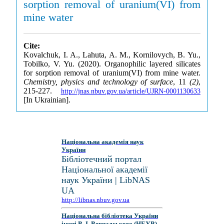
sorption removal of uranium(VI) from
mine water
Cite:
Kovalchuk, I. A., Lahuta, A. M., Kornilovych, B. Yu.,
Tobilko, V. Yu. (2020). Organophilic layered silicates
for sorption removal of uranium(VI) from mine water.
Chemistry, physics and technology of surface
, 11
(2)
,
215-227.
http://jnas.nbuv.gov.ua/article/UJRN-0001130633
[In Ukrainian].
Національна академія наук
України
Бібліотечний портал
Національної академії
наук України | LibNAS
UA
http://libnas.nbuv.gov.ua
Національна бібліотека України
імені В. І. Вернадського (НБУВ)