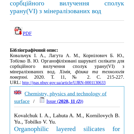
сорбційного вилучення сполук
урану(VI) з мінералізованих вод
PDF
Бібліографічний опис:
Ковальчук І. А., Лагута А. М., Корнілович Б. Ю.,
Тобілко В. Ю. Органофілізовані шаруваті силікати для
сорбційного вилучення сполук урану(VI) з
мінералізованих вод.
Хімія, фізика та технологія
поверхні
. 2020. Т. 11, № 2. С. 215-227.
URL:
http://jnas.nbuv.gov.ua/article/UJRN-0001130633
Chemistry, physics and technology of
surface
/
Issue (
2020, 11
(2)
)
Kovalchuk I. A., Lahuta A. M., Kornilovych B.
Yu., Tobilko V. Yu.
Organophilic layered silicates for