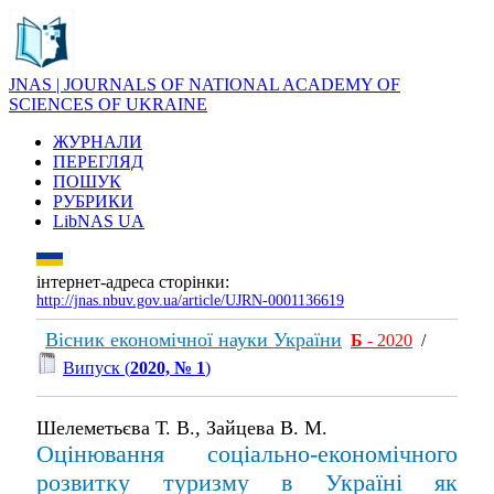
JNAS | JOURNALS OF NATIONAL ACADEMY OF
SCIENCES OF UKRAINE
ЖУРНАЛИ
ПЕРЕГЛЯД
ПОШУК
РУБРИКИ
LibNAS UA
інтернет-адреса сторінки:
http://jnas.nbuv.gov.ua/article/UJRN-0001136619
Вісник економічної науки України
Б
- 2020
/
Випуск (
2020, № 1
)
Шелеметьєва Т. В., Зайцева В. М.
Оцінювання соціально-економічного
розвитку туризму в Україні як