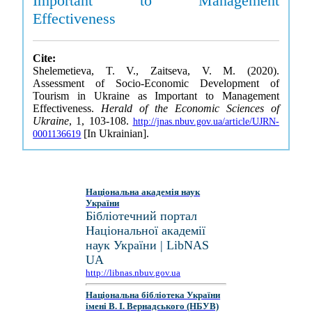
Important to Management
Effectiveness
Cite:
Shelemetieva, T. V., Zaitseva, V. M. (2020).
Assessment of Socio-Economic Development of
Tourism in Ukraine as Important to Management
Effectiveness.
Herald of the Economic Sciences of
Ukraine
, 1, 103-108.
http://jnas.nbuv.gov.ua/article/UJRN-
[In Ukrainian].
0001136619
Національна академія наук
України
Бібліотечний портал
Національної академії
наук України | LibNAS
UA
http://libnas.nbuv.gov.ua
Національна бібліотека України
імені В. І. Вернадського (НБУВ)