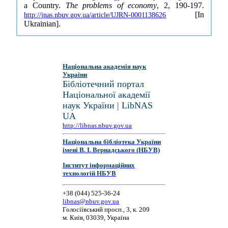
a Country.
The problems of economy
, 2, 190-197.
[In
http://jnas.nbuv.gov.ua/article/UJRN-0001138626
Ukrainian].
Національна академія наук
України
Бібліотечний портал
Національної академії
наук України | LibNAS
UA
http://libnas.nbuv.gov.ua
Національна бібліотека України
імені В. І. Вернадського (НБУВ)
Інститут інформаційних
технологій НБУВ
+38 (044) 525-36-24
libnas@nbuv.gov.ua
Голосіївський просп., 3, к. 209
м. Київ, 03039, Україна