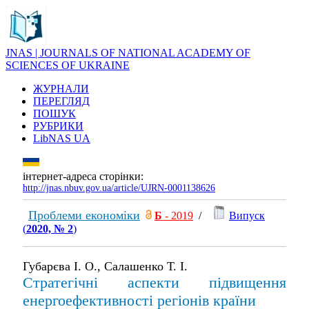
JNAS | JOURNALS OF NATIONAL ACADEMY OF
SCIENCES OF UKRAINE
ЖУРНАЛИ
ПЕРЕГЛЯД
ПОШУК
РУБРИКИ
LibNAS UA
інтернет-адреса сторінки:
http://jnas.nbuv.gov.ua/article/UJRN-0001138626
Проблеми економіки
Б
- 2019
/
Випуск
(
2020, № 2
)
Губарєва І. О., Салашенко Т. І.
Стратегічні аспекти підвищення
енергоефективності регіонів країни