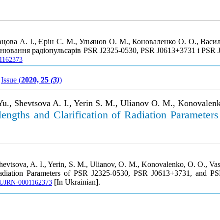
вцова А. І., Єрін С. М., Ульянов О. М., Коноваленко О. О., Васи
інювання радіопульсарів PSR J2325-0530, PSR J0613+3731 і PSR 
01162373
Issue (
2020, 25
(3)
)
 Yu., Shevtsova A. I., Yerin S. M., Ulianov O. M., Konovalenk
lengths and Clarification of Radiation Paramet
Shevtsova, A. I., Yerin, S. M., Ulianov, O. M., Konovalenko, O. O., Vasy
 Radiation Parameters of PSR J2325-0530, PSR J0613+3731, and P
[In Ukrainian].
le/UJRN-0001162373