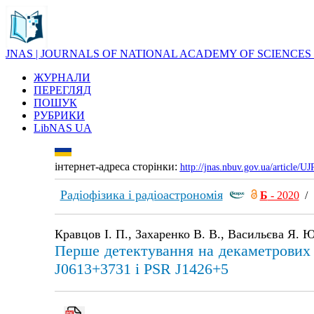
JNAS | JOURNALS OF NATIONAL ACADEMY OF SCIENCES
ЖУРНАЛИ
ПЕРЕГЛЯД
ПОШУК
РУБРИКИ
LibNAS UA
інтернет-адреса сторінки:
http://jnas.nbuv.gov.ua/article/
Радіофізика і радіоастрономія
Б
- 2020
Кравцов І. П., Захаренко В. В., Васильєва Я. Ю
Перше детектування на декаметрових 
J0613+3731 і PSR J1426+5