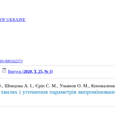
 OF UKRAINE
UJRN-0001162373
/
Випуск (
2020, Т. 25, № 3
)
., Шевцова А. І., Єрін С. М., Ульянов О. М., Коноваленко
хвилях і уточнення пaраметрів випромінюванн