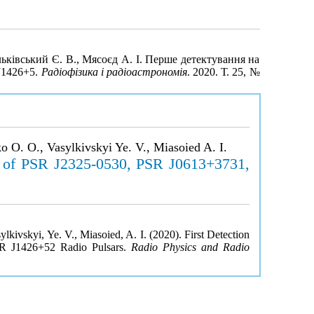
льківський Є. В., Мясоєд А. І. Перше детектування на
J1426+5.
Радіофізика і радіоастрономія
. 2020. Т. 25, №
o O. O., Vasylkivskyi Ye. V., Miasoied A. I.
ers of PSR J2325-0530, PSR J0613+3731,
lkivskyi, Ye. V., Miasoied, A. I. (2020). First Detection
SR J1426+52 Radio Pulsars.
Radio Physics and Radio