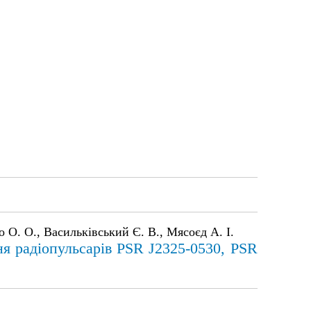
 О. О., Васильківський Є. В., Мясоєд А. І.
я радіопульсарів PSR J2325-0530, PSR