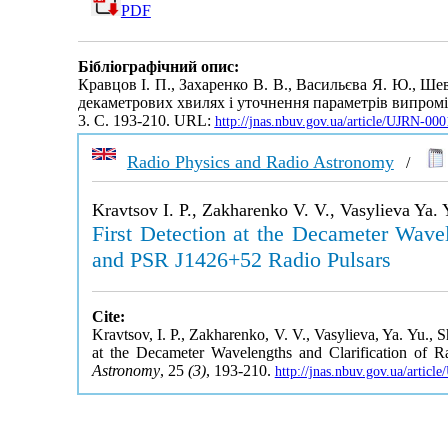
PDF
Бібліографічний опис:
Кравцов І. П., Захаренко В. В., Васильєва Я. Ю., Ше
декаметрових хвилях і уточнення пaраметрів випром
3. С. 193-210. URL:
http://jnas.nbuv.gov.ua/article/UJRN-00
Radio Physics and Radio Astronomy
/
Kravtsov I. P., Zakharenko V. V., Vasylieva Ya.
First Detection at the Decameter Wave
and PSR J1426+52 Radio Pulsars
Cite:
Kravtsov, I. P., Zakharenko, V. V., Vasylieva, Ya. Yu., 
at the Decameter Wavelengths and Clarification of
Astronomy
, 25
(3)
, 193-210.
http://jnas.nbuv.gov.ua/artic