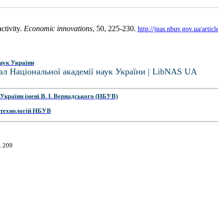
ctivity.
Economic innovations
, 50, 225-230.
http://jnas.nbuv.gov.ua/art
аук України
ал Національної академії наук України | LibNAS UA
України імені В. І. Вернадського (НБУВ)
 технологій НБУВ
. 209