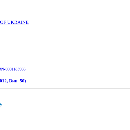
 OF UKRAINE
UJRN-0001183908
012, Вип. 50
)
y