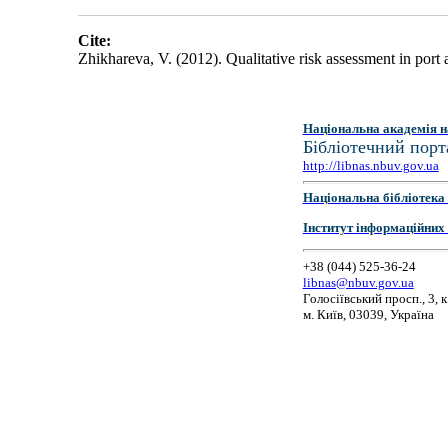
Cite:
Zhikhareva, V. (2012). Qualitative risk assessment in port a
Національна академія н
Бібліотечний порт
http://libnas.nbuv.gov.ua
Національна бібліотека 
Інститут інформаційних
+38 (044) 525-36-24
libnas@nbuv.gov.ua
Голосіївський просп., 3, к
м. Київ, 03039, Україна