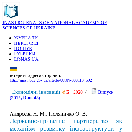
JNAS | JOURNALS OF NATIONAL ACADEMY OF
SCIENCES OF UKRAINE
ЖУРНАЛИ
ПЕРЕГЛЯД
ПОШУК
РУБРИКИ
LibNAS UA
інтернет-адреса сторінки:
http://jnas.nbuv.gov.ua/article/UJRN-0001184592
Економічні інновації
Б
- 2020
/
Випуск
(
2012, Вип. 48
)
Андрєєва Н. М., Поляничко О. В.
Державно-приватне партнерство як
механізм розвитку інфраструктури у