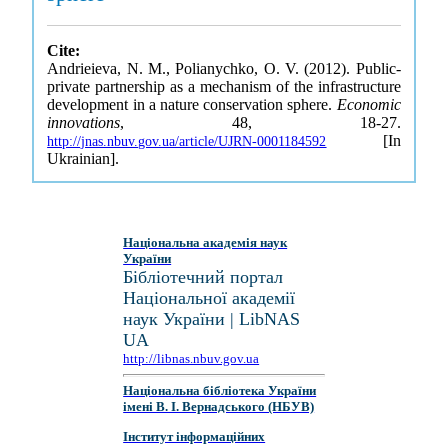
Cite:
Andrieieva, N. M., Polianychko, O. V. (2012). Public-
private partnership as a mechanism of the infrastructure
development in a nature conservation sphere.
Economic
innovations
, 48, 18-27.
[In
http://jnas.nbuv.gov.ua/article/UJRN-0001184592
Ukrainian].
Національна академія наук
України
Бібліотечний портал
Національної академії
наук України | LibNAS
UA
http://libnas.nbuv.gov.ua
Національна бібліотека України
імені В. І. Вернадського (НБУВ)
Інститут інформаційних