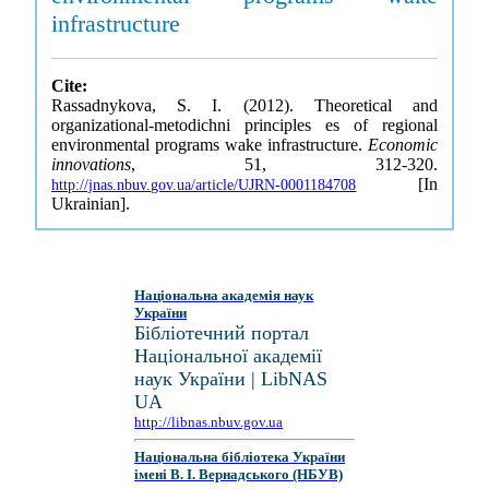
infrastructure
Cite:
Rassadnykova, S. I. (2012). Theoretical and
organizational-metodichni principles es of regional
environmental programs wake infrastructure.
Economic
innovations
, 51, 312-320.
[In
http://jnas.nbuv.gov.ua/article/UJRN-0001184708
Ukrainian].
Національна академія наук
України
Бібліотечний портал
Національної академії
наук України | LibNAS
UA
http://libnas.nbuv.gov.ua
Національна бібліотека України
імені В. І. Вернадського (НБУВ)