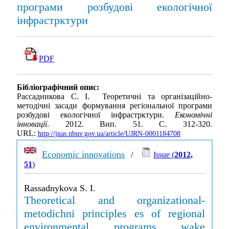
програми розбудові екологічної
інфрастрктури
PDF
Бібліографічний опис:
Рассадникова С. І. Теоретичні та організаційно-
методічні засади формування регіональної програми
розбудові екологічної інфрастрктури.
Економічні
інновації
. 2012. Вип. 51. С. 312-320.
URL:
http://jnas.nbuv.gov.ua/article/UJRN-0001184708
Economic innovations
/
Issue (
2012,
51
)
Rassadnykova S. I.
Theoretical and organizational-
metodichni principles es of regional
environmental programs wake