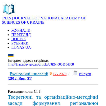
JNAS | JOURNALS OF NATIONAL ACADEMY OF
SCIENCES OF UKRAINE
ЖУРНАЛИ
ПЕРЕГЛЯД
ПОШУК
РУБРИКИ
LibNAS UA
інтернет-адреса сторінки:
http://jnas.nbuv.gov.ua/article/UJRN-0001184708
Економічні інновації
Б
- 2020
/
Випуск
(
2012, Вип. 51
)
Рассадникова С. І.
Теоретичні та організаційно-методічні
засади формування регіональної