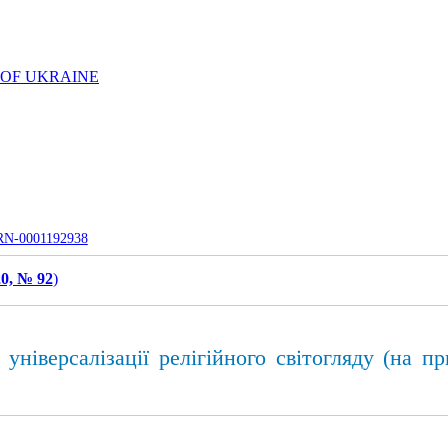
 OF UKRAINE
UJRN-0001192938
0, № 92
)
універсалізації релігійного світогляду (на п