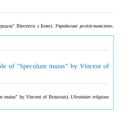
ерцала" Вінсента з Бове).
Українське релігієзнавство
.
mple of "Speculum maius" by Vincent of
lum maius" by Vincent of Beauvais).
Ukrainian religious