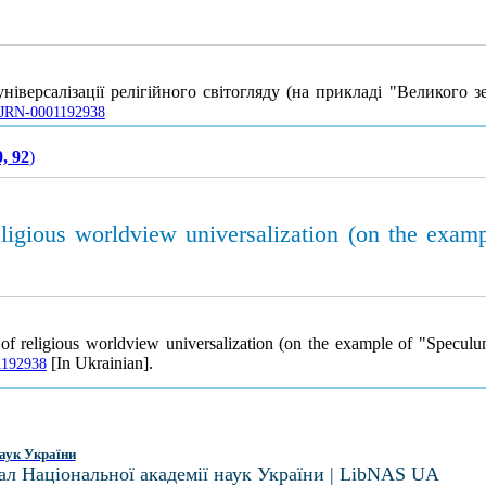
іверсалізації релігійного світогляду (на прикладі "Великого з
e/UJRN-0001192938
, 92
)
ligious worldview universalization (on the exa
 of religious worldview universalization (on the example of "Specu
[In Ukrainian].
01192938
аук України
ал Національної академії наук України | LibNAS UA