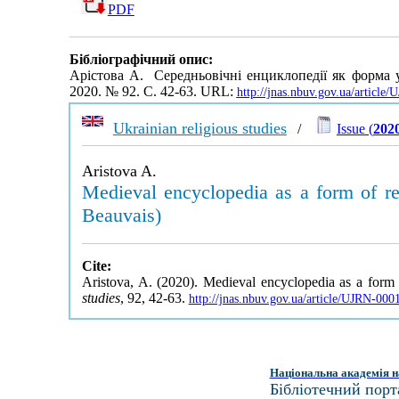
PDF
Бібліографічний опис:
Арістова А. Середньовічні енциклопедії як форма ун
2020. № 92. С. 42-63. URL:
http://jnas.nbuv.gov.ua/articl
Ukrainian religious studies
/
Issue (
2020
Aristova A.
Medieval encyclopedia as a form of re
Beauvais)
Cite:
Aristova, A. (2020). Medieval encyclopedia as a form
studies
, 92, 42-63.
http://jnas.nbuv.gov.ua/article/UJRN-00
Національна академія н
Бібліотечний порт