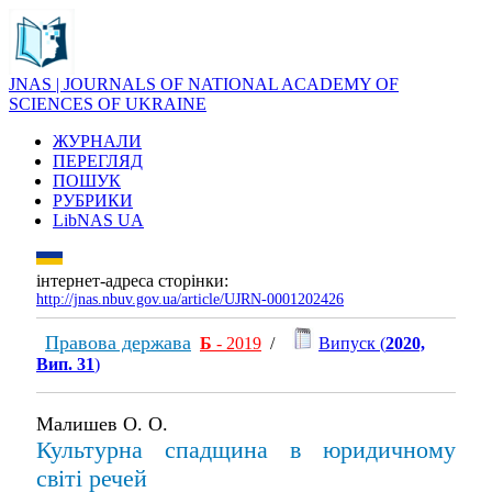
JNAS | JOURNALS OF NATIONAL ACADEMY OF
SCIENCES OF UKRAINE
ЖУРНАЛИ
ПЕРЕГЛЯД
ПОШУК
РУБРИКИ
LibNAS UA
інтернет-адреса сторінки:
http://jnas.nbuv.gov.ua/article/UJRN-0001202426
Правова держава
Б
- 2019
/
Випуск (
2020,
Вип. 31
)
Малишев О. О.
Культурна спадщина в юридичному
світі речей