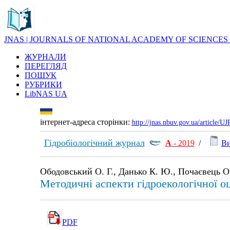
JNAS | JOURNALS OF NATIONAL ACADEMY OF SCIENCES
ЖУРНАЛИ
ПЕРЕГЛЯД
ПОШУК
РУБРИКИ
LibNAS UA
інтернет-адреса сторінки:
http://jnas.nbuv.gov.ua/article/
Гідробіологічний журнал
А
- 2019
/
Ви
Ободовський О. Г., Данько К. Ю., Почаєвець О. 
Методичні аспекти гідроекологічної о
PDF