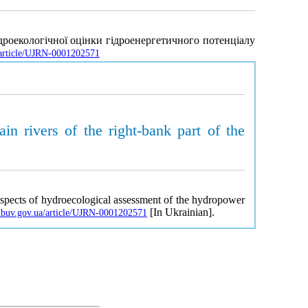
ідроекологічної оцінки гідроенергетичного потенціалу
a/article/UJRN-0001202571
in rivers of the right-bank part of the
aspects of hydroecological assessment of the hydropower
[In Ukrainian].
.nbuv.gov.ua/article/UJRN-0001202571