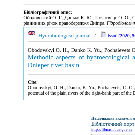
Бібліографічний опис:
Ободовський О. Г., Данько К. Ю., Почаєвець О. О., О
рівнинних річок правобережжя Дніпра.
Гідробіологі
Hydrobiological journal
/
Issue (
2020, 
Obodovskyi O. H., Danko K. Yu., Pochaievets O.
Methodic aspects of hydroecological as
Dnieper river basin
Cite:
Obodovskyi, O. H., Danko, K. Yu., Pochaievets, O. O., 
potential of the plain rivers of the right-bank part of the
Національна академія н
Бібліотечний порт
http://libnas.nbuv.gov.ua