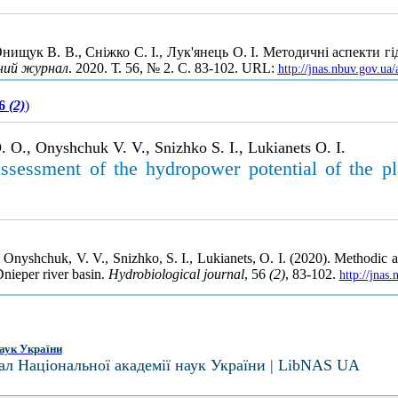
нищук В. В., Сніжко С. І., Лук'янець О. І. Методичні аспекти г
чний журнал
. 2020. Т. 56, № 2. С. 83-102. URL:
http://jnas.nbuv.gov.u
56
(2)
)
 O., Onyshchuk V. V., Snizhko S. I., Lukianets O. I.
sessment of the hydropower potential of the pla
Onyshchuk, V. V., Snizhko, S. I., Lukianets, O. I. (2020). Methodic 
 Dnieper river basin.
Hydrobiological journal
, 56
(2)
, 83-102.
http://jnas
аук України
ал Національної академії наук України | LibNAS UA