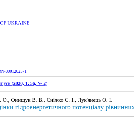
 OF UKRAINE
UJRN-0001202571
пуск (
2020, Т. 56, № 2
)
О., Онищук В. В., Сніжко С. І., Лук'янець О. І.
цінки гідроенергетичного потенціалу рівнинни