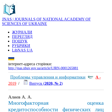
JNAS | JOURNALS OF NATIONAL ACADEMY OF
SCIENCES OF UKRAINE
ЖУРНАЛИ
ПЕРЕГЛЯД
ПОШУК
РУБРИКИ
LibNAS UA
інтернет-адреса сторінки:
http://jnas.nbuv.gov.ua/article/UJRN-0001265881
Проблемы управления и информатики
А
-
2019
/
Випуск (
2020, № 2
)
Алиев А. А.
Многофакторная оценка
кредитоспособности физических лиц