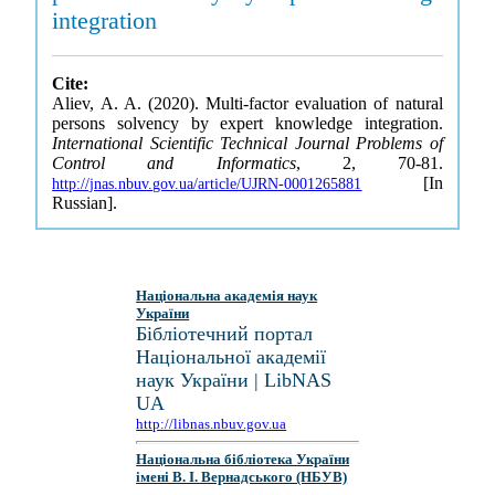
integration
Cite:
Aliev, A. A. (2020). Multi-factor evaluation of natural
persons solvency by expert knowledge integration.
International Scientific Technical Journal Problems of
Control and Informatics
, 2, 70-81.
[In
http://jnas.nbuv.gov.ua/article/UJRN-0001265881
Russian].
Національна академія наук
України
Бібліотечний портал
Національної академії
наук України | LibNAS
UA
http://libnas.nbuv.gov.ua
Національна бібліотека України
імені В. І. Вернадського (НБУВ)