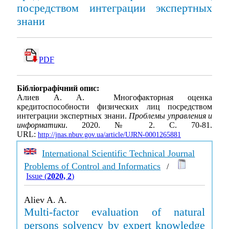
посредством интеграции экспертных
знани
PDF
Бібліографічний опис:
Алиев А. А. Многофакторная оценка
кредитоспособности физических лиц посредством
интеграции экспертных знани.
Проблемы управления и
информатики
. 2020. № 2. С. 70-81.
URL:
http://jnas.nbuv.gov.ua/article/UJRN-0001265881
International Scientific Technical Journal
Problems of Control and Informatics
/
Issue (
2020, 2
)
Aliev A. A.
Multi-factor evaluation of natural
persons solvency by expert knowledge