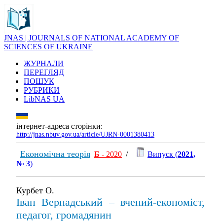
JNAS | JOURNALS OF NATIONAL ACADEMY OF
SCIENCES OF UKRAINE
ЖУРНАЛИ
ПЕРЕГЛЯД
ПОШУК
РУБРИКИ
LibNAS UA
інтернет-адреса сторінки:
http://jnas.nbuv.gov.ua/article/UJRN-0001380413
Економічна теорія
Б
- 2020
/
Випуск (
2021,
№ 3
)
Курбет О.
Іван Вернадський – вчений-економіст,
педагог, громадянин