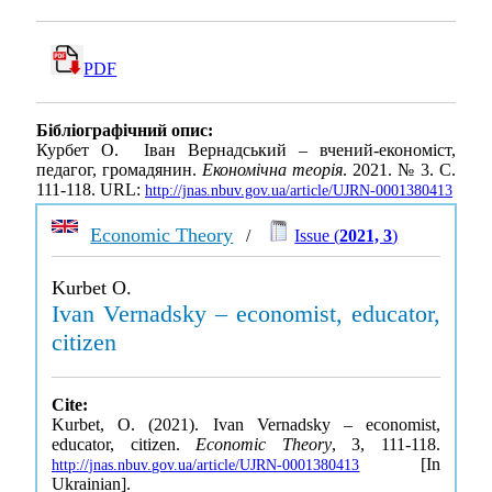
PDF
Бібліографічний опис:
Курбет О. Іван Вернадський – вчений-економіст,
педагог, громадянин.
Економічна теорія
. 2021. № 3. С.
111-118. URL:
http://jnas.nbuv.gov.ua/article/UJRN-0001380413
Economic Theory
/
Issue (
2021, 3
)
Kurbet O.
Ivan Vernadsky – economist, educator,
citizen
Cite:
Kurbet, O. (2021). Ivan Vernadsky – economist,
educator, citizen.
Economic Theory
, 3, 111-118.
[In
http://jnas.nbuv.gov.ua/article/UJRN-0001380413
Ukrainian].