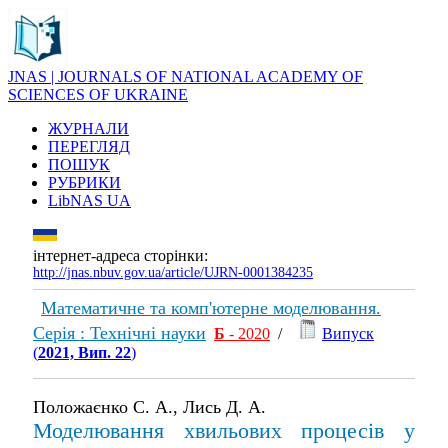
JNAS | JOURNALS OF NATIONAL ACADEMY OF
SCIENCES OF UKRAINE
ЖУРНАЛИ
ПЕРЕГЛЯД
ПОШУК
РУБРИКИ
LibNAS UA
інтернет-адреса сторінки:
http://jnas.nbuv.gov.ua/article/UJRN-0001384235
Математичне та комп'ютерне моделювання.
Серія : Технічні науки
Б
- 2020
/
Випуск
(
2021, Вип. 22
)
Положаєнко С. А., Лись Д. А.
Моделювання хвильових процесів у