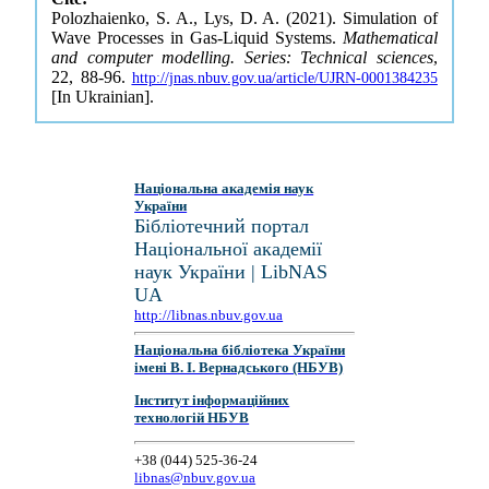
Polozhaienko, S. A., Lys, D. A. (2021). Simulation of
Wave Processes in Gas-Liquid Systems.
Mathematical
and computer modelling. Series: Technical sciences
,
22, 88-96.
http://jnas.nbuv.gov.ua/article/UJRN-0001384235
[In Ukrainian].
Національна академія наук
України
Бібліотечний портал
Національної академії
наук України | LibNAS
UA
http://libnas.nbuv.gov.ua
Національна бібліотека України
імені В. І. Вернадського (НБУВ)
Інститут інформаційних
технологій НБУВ
+38 (044) 525-36-24
libnas@nbuv.gov.ua