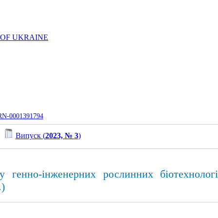
 OF UKRAINE
UJRN-0001391794
/
Випуск (
2023, № 3
)
у генно-інженерних рослинних біотехнологій
)