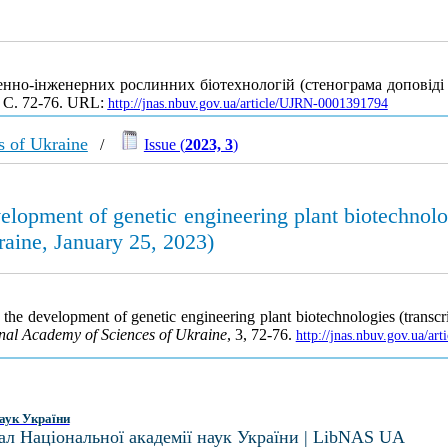
но-інженерних рослинних біотехнологій (стенограма доповіді н
. С. 72-76. URL:
http://jnas.nbuv.gov.ua/article/UJRN-0001391794
s of Ukraine
/
Issue (
2023, 3
)
opment of genetic engineering plant biotechnologie
aine, January 25, 2023)
e development of genetic engineering plant biotechnologies (transcript
onal Academy of Sciences of Ukraine
, 3, 72-76.
http://jnas.nbuv.gov.ua/a
аук України
ал Національної академії наук України | LibNAS UA