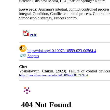
Science+Business Media, LLC, part of Springer Nature.
Keywords:
Aumann’s integral, conflict-controlled process
integral, Condition, Conflict-controled process, Control de
Stroboscopic strategy, Process control
PDF
https://doi.org/10.1007/s10559-023-00564-4
Scopus
Cite:
Voskolovych, Chikrii. (2023). Failure of control device
http://jnas.nbuv.gov.ua/article/UJRN-0001392164