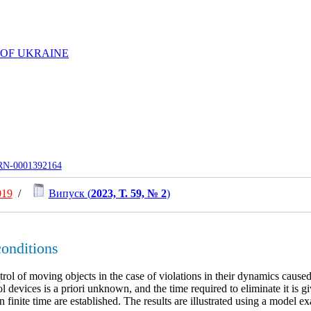
 OF UKRAINE
UJRN-0001392164
019
/
Випуск (
2023, Т. 59, № 2
)
conditions
ol of moving objects in the case of violations in their dynamics cause
l devices is a priori unknown, and the time required to eliminate it is gi
tain finite time are established. The results are illustrated using a mode