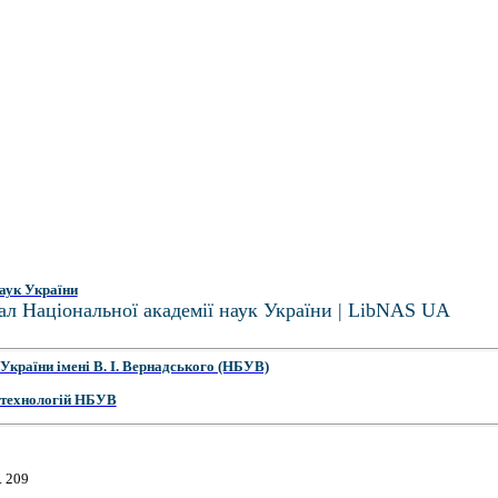
аук України
ал Національної академії наук України | LibNAS UA
України імені В. І. Вернадського (НБУВ)
 технологій НБУВ
. 209