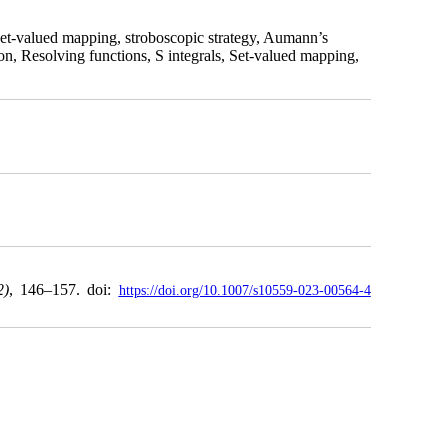
, set-valued mapping, stroboscopic strategy, Aumann’s
ion, Resolving functions, S integrals, Set-valued mapping,
2)
, 146–157. doi:
https://doi.org/10.1007/s10559-023-00564-4