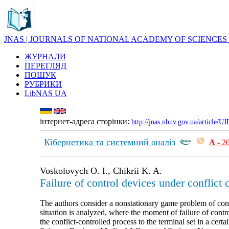
JNAS | JOURNALS OF NATIONAL ACADEMY OF SCIENCES
ЖУРНАЛИ
ПЕРЕГЛЯД
ПОШУК
РУБРИКИ
LibNAS UA
інтернет-адреса сторінки:
http://jnas.nbuv.gov.ua/article/
Кібернетика та системний аналіз
А
- 2
Voskolovych О. І., Chikrii K. A.
Failure of control devices under conflict 
The authors consider a nonstationary game problem of contr
situation is analyzed, where the moment of failure of contro
the conflict-controlled process to the terminal set in a cer