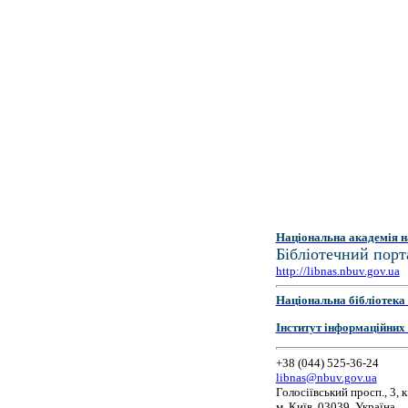
Національна академія н
Бібліотечний порт
http://libnas.nbuv.gov.ua
Національна бібліотека 
Інститут інформаційних
+38 (044) 525-36-24
libnas@nbuv.gov.ua
Голосіївський просп., 3, к
м. Київ, 03039, Україна