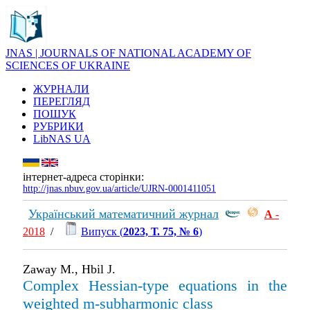
JNAS | JOURNALS OF NATIONAL ACADEMY OF
SCIENCES OF UKRAINE
ЖУРНАЛИ
ПЕРЕГЛЯД
ПОШУК
РУБРИКИ
LibNAS UA
інтернет-адреса сторінки:
http://jnas.nbuv.gov.ua/article/UJRN-0001411051
Український математичний журнал
А
-
2018
/
Випуск (
2023, Т. 75, № 6
)
Zaway M., Hbil J.
Complex Hessian-type equations in the
weighted m-subharmonic class