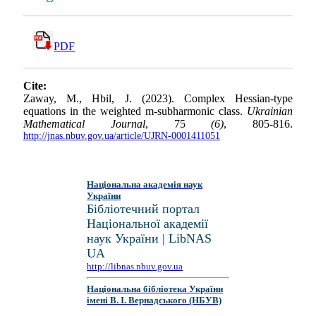
PDF
Cite:
Zaway, M., Hbil, J. (2023). Complex Hessian-type
equations in the weighted m-subharmonic class.
Ukrainian
Mathematical Journal
, 75
(6)
, 805-816.
http://jnas.nbuv.gov.ua/article/UJRN-0001411051
Національна академія наук
України
Бібліотечний портал
Національної академії
наук України | LibNAS
UA
http://libnas.nbuv.gov.ua
Національна бібліотека України
імені В. І. Вернадського (НБУВ)