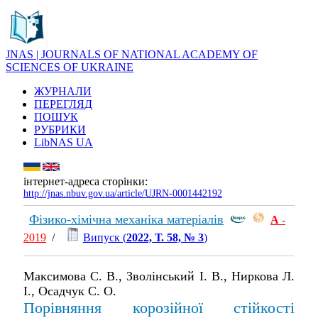
JNAS | JOURNALS OF NATIONAL ACADEMY OF
SCIENCES OF UKRAINE
ЖУРНАЛИ
ПЕРЕГЛЯД
ПОШУК
РУБРИКИ
LibNAS UA
інтернет-адреса сторінки:
http://jnas.nbuv.gov.ua/article/UJRN-0001442192
Фізико-хімічна механіка матеріалів
А
-
2019
/
Випуск (
2022, Т. 58, № 3
)
Максимова С. В., Зволінський І. В., Ниркова Л.
І., Осадчук С. О.
Порівняння корозійної стійкості