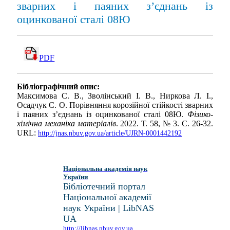
зварних і паяних з’єднань із
оцинкованої сталі 08Ю
PDF
Бібліографічний опис:
Максимова С. В., Зволінський І. В., Ниркова Л. І.,
Осадчук С. О. Порівняння корозійної стійкості зварних
і паяних з’єднань із оцинкованої сталі 08Ю.
Фізико-
хімічна механіка матеріалів
. 2022. Т. 58, № 3. С. 26-32.
URL:
http://jnas.nbuv.gov.ua/article/UJRN-0001442192
Національна академія наук
України
Бібліотечний портал
Національної академії
наук України | LibNAS
UA
http://libnas.nbuv.gov.ua