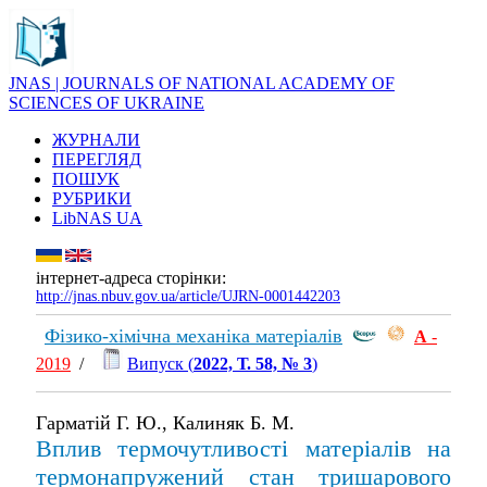
JNAS | JOURNALS OF NATIONAL ACADEMY OF
SCIENCES OF UKRAINE
ЖУРНАЛИ
ПЕРЕГЛЯД
ПОШУК
РУБРИКИ
LibNAS UA
інтернет-адреса сторінки:
http://jnas.nbuv.gov.ua/article/UJRN-0001442203
Фізико-хімічна механіка матеріалів
А
-
2019
/
Випуск (
2022, Т. 58, № 3
)
Гарматій Г. Ю., Калиняк Б. М.
Вплив термочутливості матеріалів на
термонапружений стан тришарового