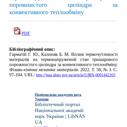
порожнистого циліндра за
конвективного теплообміну
PDF
Бібліографічний опис:
Гарматій Г. Ю., Калиняк Б. М. Вплив термочутливості
матеріалів на термонапружений стан тришарового
порожнистого циліндра за конвективного теплообміну.
Фізико-хімічна механіка матеріалів
. 2022. Т. 58, № 3. С.
97-104. URL:
http://jnas.nbuv.gov.ua/article/UJRN-0001442203
Національна академія наук
України
Бібліотечний портал
Національної академії
наук України | LibNAS
UA