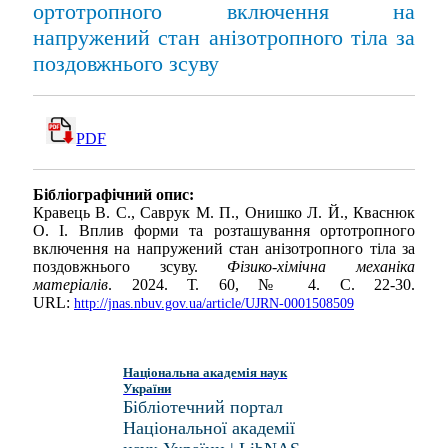
ортотропного включення на
напружений стан анізотропного тіла за
поздовжнього зсуву
PDF
Бібліографічний опис:
Кравець В. С., Саврук M. П., Онишко Л. Й., Кваснюк
О. І. Вплив форми та розташування ортотропного
включення на напружений стан анізотропного тіла за
поздовжнього зсуву.
Фізико-хімічна механіка
матеріалів
. 2024. Т. 60, № 4. С. 22-30.
URL:
http://jnas.nbuv.gov.ua/article/UJRN-0001508509
Національна академія наук
України
Бібліотечний портал
Національної академії