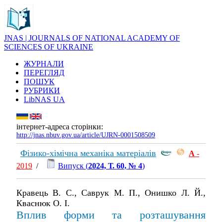
JNAS | JOURNALS OF NATIONAL ACADEMY OF
SCIENCES OF UKRAINE
ЖУРНАЛИ
ПЕРЕГЛЯД
ПОШУК
РУБРИКИ
LibNAS UA
інтернет-адреса сторінки:
http://jnas.nbuv.gov.ua/article/UJRN-0001508509
Фізико-хімічна механіка матеріалів
А
-
2019
/
Випуск (
2024, Т. 60, № 4
)
Кравець В. С., Саврук M. П., Онишко Л. Й.,
Кваснюк О. І.
Вплив форми та розташування