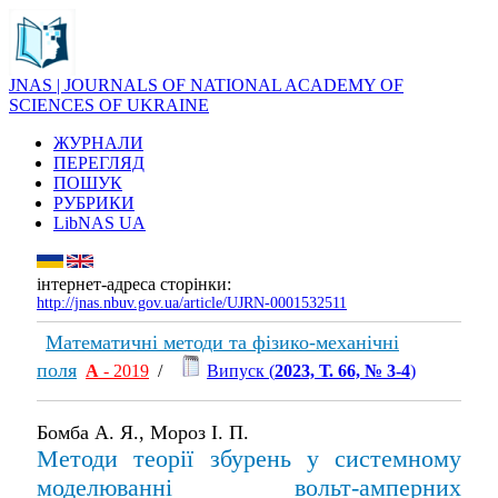
JNAS | JOURNALS OF NATIONAL ACADEMY OF
SCIENCES OF UKRAINE
ЖУРНАЛИ
ПЕРЕГЛЯД
ПОШУК
РУБРИКИ
LibNAS UA
інтернет-адреса сторінки:
http://jnas.nbuv.gov.ua/article/UJRN-0001532511
Математичні методи та фізико-механічні
поля
А
- 2019
/
Випуск (
2023, Т. 66, № 3-4
)
Бомба А. Я., Мороз І. П.
Методи теорії збурень у системному
моделюванні вольт-амперних