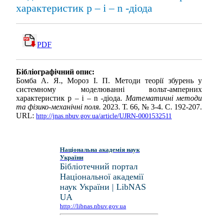
характеристик p – i – n -діода
PDF
Бібліографічний опис:
Бомба А. Я., Мороз І. П. Методи теорії збурень у
системному моделюванні вольт-амперних
характеристик p – i – n -діода.
Математичні методи
та фізико-механічні поля
. 2023. Т. 66, № 3-4. С. 192-207.
URL:
http://jnas.nbuv.gov.ua/article/UJRN-0001532511
Національна академія наук
України
Бібліотечний портал
Національної академії
наук України | LibNAS
UA
http://libnas.nbuv.gov.ua