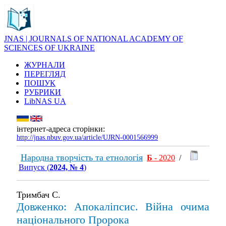
JNAS | JOURNALS OF NATIONAL ACADEMY OF
SCIENCES OF UKRAINE
ЖУРНАЛИ
ПЕРЕГЛЯД
ПОШУК
РУБРИКИ
LibNAS UA
інтернет-адреса сторінки:
http://jnas.nbuv.gov.ua/article/UJRN-0001566999
Народна творчість та етнологія
Б
- 2020
/
Випуск (
2024, № 4
)
Тримбач С.
Довженко: Апокаліпсис. Війна очима
національного Пророка