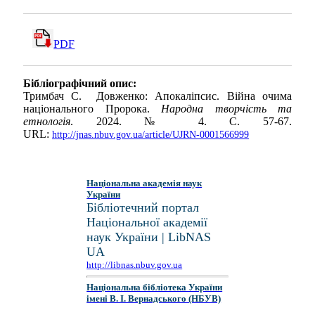
PDF
Бібліографічний опис:
Тримбач С. Довженко: Апокаліпсис. Війна очима
національного Пророка.
Народна творчість та
етнологія
. 2024. № 4. С. 57-67.
URL:
http://jnas.nbuv.gov.ua/article/UJRN-0001566999
Національна академія наук
України
Бібліотечний портал
Національної академії
наук України | LibNAS
UA
http://libnas.nbuv.gov.ua
Національна бібліотека України
імені В. І. Вернадського (НБУВ)