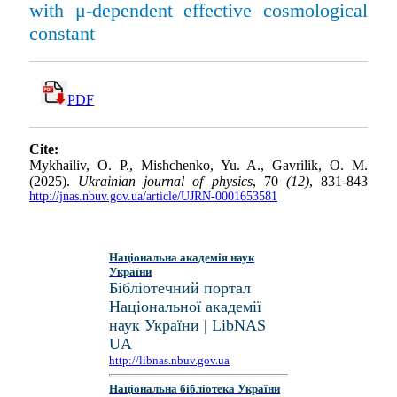
with μ-dependent effective cosmological
constant
PDF
Cite:
Mykhailiv, O. P., Mishchenko, Yu. A., Gavrilik, O. M.
(2025).
Ukrainian journal of physics
, 70
(12)
, 831-843
http://jnas.nbuv.gov.ua/article/UJRN-0001653581
Національна академія наук
України
Бібліотечний портал
Національної академії
наук України | LibNAS
UA
http://libnas.nbuv.gov.ua
Національна бібліотека України