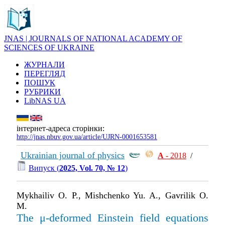
JNAS | JOURNALS OF NATIONAL ACADEMY OF
SCIENCES OF UKRAINE
ЖУРНАЛИ
ПЕРЕГЛЯД
ПОШУК
РУБРИКИ
LibNAS UA
інтернет-адреса сторінки:
http://jnas.nbuv.gov.ua/article/UJRN-0001653581
Ukrainian journal of physics
А
- 2018
/
Випуск (
2025, Vol. 70, № 12
)
Mykhailiv O. P., Mishchenko Yu. A., Gavrilik O.
M.
The μ-deformed Einstein field equations