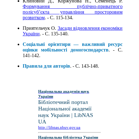
Клиновий Д., Коржунова Н., Семенець Р.
Формування публічно-приватного
полісуб’єкта управління просторовим
розвитком
. - C. 115-134.
Приятельчук О.
Засади відновлення економіки
України
. - C. 135-140.
Соціальні орієнтири — важливий ресурс
оцінки мобільності домогосподарств
. - C.
141-142.
Правила для авторів
. - C. 143-148.
Національна академія наук
України
Бібліотечний портал
Національної академії
наук України | LibNAS
UA
http://libnas.nbuv.gov.ua
Національна бібліотека України