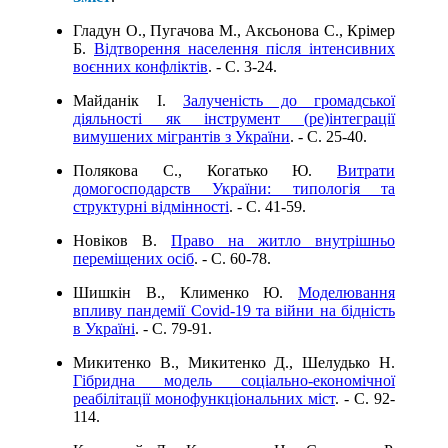
Гладун О., Пугачова М., Аксьонова С., Крімер
Б.
Відтворення населення після інтенсивних
воєнних конфліктів
. - C. 3-24.
Майданік І.
Залученість до громадської
діяльності як інструмент (ре)інтеграції
вимушених мігрантів з України
. - C. 25-40.
Полякова С., Когатько Ю.
Витрати
домогосподарств України: типологія та
структурні відмінності
. - C. 41-59.
Новіков В.
Право на житло внутрішньо
переміщених осіб
. - C. 60-78.
Шишкін В., Клименко Ю.
Моделювання
впливу пандемії Covid-19 та війни на бідність
в Україні
. - C. 79-91.
Микитенко В., Микитенко Д., Шелудько Н.
Гібридна модель соціально-економічної
реабілітації монофункціональних міст
. - C. 92-
114.