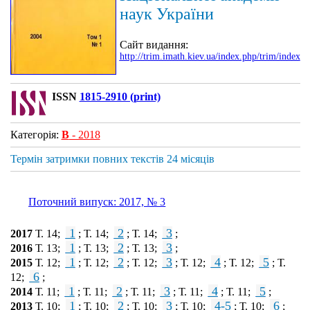
наук України
Сайт видання:
http://trim.imath.kiev.ua/index.php/trim/index
ISSN
1815-2910 (print)
Категорія:
В
- 2018
Термін затримки повних текстів 24 місяців
Поточний випуск: 2017, № 3
1
2
3
2017
Т. 14;
; Т. 14;
; Т. 14;
;
1
2
3
2016
Т. 13;
; Т. 13;
; Т. 13;
;
1
2
3
4
5
2015
Т. 12;
; Т. 12;
; Т. 12;
; Т. 12;
; Т. 12;
; Т.
6
12;
;
1
2
3
4
5
2014
Т. 11;
; Т. 11;
; Т. 11;
; Т. 11;
; Т. 11;
;
1
2
3
4-5
6
2013
Т. 10;
; Т. 10;
; Т. 10;
; Т. 10;
; Т. 10;
;