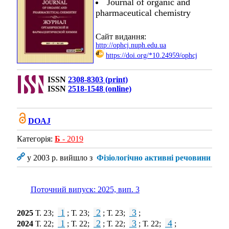
Journal of organic and
pharmaceutical chemistry
Сайт видання:
http://ophcj.nuph.edu.ua
https://doi.org/*10.24959/ophcj
ISSN
2308-8303 (print)
ISSN
2518-1548 (online)
DOAJ
Категорія:
Б
- 2019
у 2003 р. вийшло з
Фізіологічно активні речовини
Поточний випуск: 2025, вип. 3
1
2
3
2025
Т. 23;
; Т. 23;
; Т. 23;
;
1
2
3
4
2024
Т. 22;
; Т. 22;
; Т. 22;
; Т. 22;
;