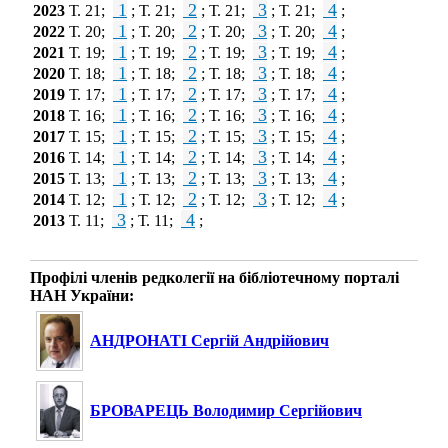
1
2
3
4
2023
Т. 21;
; Т. 21;
; Т. 21;
; Т. 21;
;
1
2
3
4
2022
Т. 20;
; Т. 20;
; Т. 20;
; Т. 20;
;
1
2
3
4
2021
Т. 19;
; Т. 19;
; Т. 19;
; Т. 19;
;
1
2
3
4
2020
Т. 18;
; Т. 18;
; Т. 18;
; Т. 18;
;
1
2
3
4
2019
Т. 17;
; Т. 17;
; Т. 17;
; Т. 17;
;
1
2
3
4
2018
Т. 16;
; Т. 16;
; Т. 16;
; Т. 16;
;
1
2
3
4
2017
Т. 15;
; Т. 15;
; Т. 15;
; Т. 15;
;
1
2
3
4
2016
Т. 14;
; Т. 14;
; Т. 14;
; Т. 14;
;
1
2
3
4
2015
Т. 13;
; Т. 13;
; Т. 13;
; Т. 13;
;
1
2
3
4
2014
Т. 12;
; Т. 12;
; Т. 12;
; Т. 12;
;
3
4
2013
Т. 11;
; Т. 11;
;
Профілі членів редколегії на бібліотечному порталі
НАН України:
АНДРОНАТІ Сергій Андрійович
БРОВАРЕЦЬ Володимир Сергійович