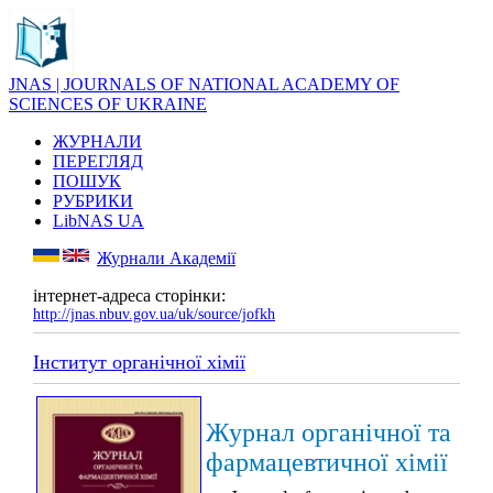
JNAS | JOURNALS OF NATIONAL ACADEMY OF
SCIENCES OF UKRAINE
ЖУРНАЛИ
ПЕРЕГЛЯД
ПОШУК
РУБРИКИ
LibNAS UA
Журнали Академії
інтернет-адреса сторінки:
http://jnas.nbuv.gov.ua/uk/source/jofkh
Інститут органічної хімії
Журнал органічної та
фармацевтичної хімії