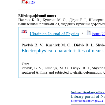
PDF
Бібліографічний опис:
Павлик Б. В., Кушлик М. О., Дідик Р. І., Шикоряк 
напиленими плівками Al, підданих пружній деформац
Ukrainian Journal of Physics
/
Issue (
2
Pavlyk B. V., Kushlyk M. O., Didyk R. I., Shyko
Electrophysical characteristics of near-s
Cite:
Pavlyk, B. V., Kushlyk, M. O., Didyk, R. I., Shykoriak,
sputtered Al films and subjected to elastic deformation.
U
National Academy of Scie
Library portal of 
http://libnas.nbuv.gov.ua