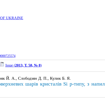
 OF UKRAINE
-0000725574
Issue (
2013, Т. 58, № 8
)
як Й. А., Слободзян Д. П., Кулик Б. Я.
верхневих шарів кристалів Si p-типу, з напи