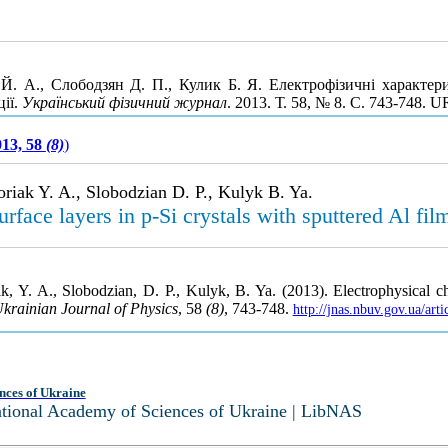
Й. А., Слободзян Д. П., Кулик Б. Я. Електрофізичні характер
ії.
Український фізичний журнал
. 2013. Т. 58, № 8. С. 743-748. 
013, 58
(8)
)
riak Y. A., Slobodzian D. P., Kulyk B. Ya.
urface layers in p-Si crystals with sputtered Al fi
 Y. A., Slobodzian, D. P., Kulyk, B. Ya. (2013). Electrophysical char
krainian Journal of Physics
, 58
(8)
, 743-748.
http://jnas.nbuv.gov.ua/ar
nces of Ukraine
National Academy of Sciences of Ukraine | LibNAS