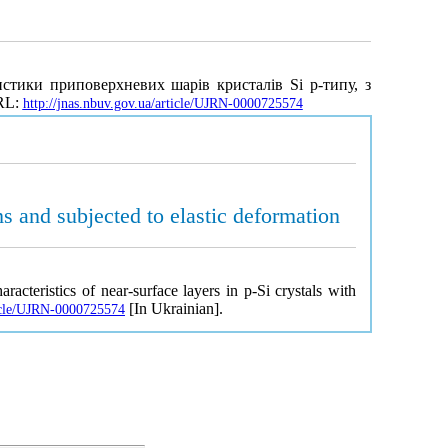
истики приповерхневих шарів кристалів Si p-типу, з
URL:
http://jnas.nbuv.gov.ua/article/UJRN-0000725574
lms and subjected to elastic deformation
acteristics of near-surface layers in p-Si crystals with
[In Ukrainian].
ticle/UJRN-0000725574