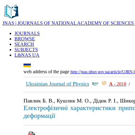
JNAS | JOURNALS OF NATIONAL ACADEMY OF SCIENCES
JOURNALS
BROWSE
SEARCH
SUBJECTS
LibNAS UA
web address of the page
http://jnas.nbuv.gov.ua/article/UJRN
Ukrainian Journal of Physics
А
- 2018
/
Павлик Б. В., Кушлик М. О., Дідик Р. І., Шикор
Електрофізичні характеристики припо
деформації