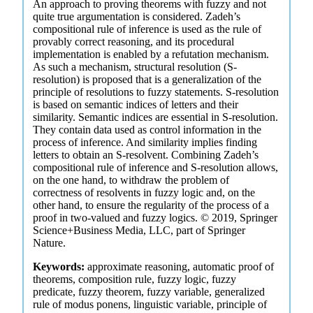
An approach to proving theorems with fuzzy and not
quite true argumentation is considered. Zadeh’s
compositional rule of inference is used as the rule of
provably correct reasoning, and its procedural
implementation is enabled by a refutation mechanism.
As such a mechanism, structural resolution (S-
resolution) is proposed that is a generalization of the
principle of resolutions to fuzzy statements. S-resolution
is based on semantic indices of letters and their
similarity. Semantic indices are essential in S-resolution.
They contain data used as control information in the
process of inference. And similarity implies finding
letters to obtain an S-resolvent. Combining Zadeh’s
compositional rule of inference and S-resolution allows,
on the one hand, to withdraw the problem of
correctness of resolvents in fuzzy logic and, on the
other hand, to ensure the regularity of the process of a
proof in two-valued and fuzzy logics. © 2019, Springer
Science+Business Media, LLC, part of Springer
Nature.
Keywords:
approximate reasoning, automatic proof of
theorems, composition rule, fuzzy logic, fuzzy
predicate, fuzzy theorem, fuzzy variable, generalized
rule of modus ponens, linguistic variable, principle of