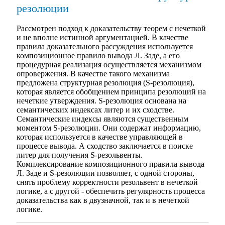
резолюции
Рассмотрен подход к доказательству теорем с нечеткой
и не вполне истинной аргументацией. В качестве
правила доказательного рассуждения используется
композиционное правило вывода Л. Заде, а его
процедурная реализация осуществляется механизмом
опровержения. В качестве такого механизма
предложена структурная резолюция (S-резолюция),
которая является обобщением принципа резолюций на
нечеткие утверждения. S-резолюция основана на
семантических индексах литер и их сходстве.
Семантические индексы являются существенным
моментом S-резолюции. Они содержат информацию,
которая используется в качестве управляющей в
процессе вывода. А сходство заключается в поиске
литер для получения S-резольвенты.
Комплексирование композиционного правила вывода
Л. Заде и S-резолюции позволяет, с одной стороны,
снять проблему корректности резольвент в нечеткой
логике, а с другой - обеспечить регулярность процесса
доказательства как в двузначной, так и в нечеткой
логике.