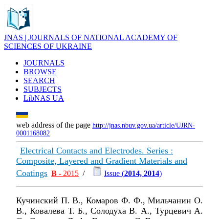
JNAS | JOURNALS OF NATIONAL ACADEMY OF
SCIENCES OF UKRAINE
JOURNALS
BROWSE
SEARCH
SUBJECTS
LibNAS UA
web address of the page
http://jnas.nbuv.gov.ua/article/UJRN-
0001168082
Electrical Contacts and Electrodes. Series :
Composite, Layered and Gradient Materials and
Coatings
В
- 2015
/
Issue (
2014, 2014
)
Кучинский П. В., Комаров Ф. Ф., Мильчанин О.
В., Ковалева Т. Б., Солодуха В. А., Турцевич А.