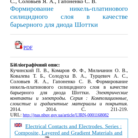
С., Соловьев Я. А., Гапоненко С. В.
Формирование никель-платинового
силицидного слоя в качестве
барьерного для диода Шоттки
PDF
Бібліографічний опис:
Кучинский П. В., Комаров Ф. Ф., Мильчанин О. В.,
Ковалева Т. Б., Солодуха В. А., Турцевич А. С.,
Соловьев Я. А., Гапоненко С. В. Формирование
никель-платинового силицидного слоя в качестве
барьерного для диода Шоттки.
Электрические
контакты и электроды. Серия : Композиционные,
слоистые и градиентные материалы и покрытия
.
2014. 2014. С. 211-219.
URL:
http://jnas.nbuv.gov.ua/article/UJRN-0001168082
Electrical Contacts and Electrodes. Series :
Composite, Layered and Gradient Materials and