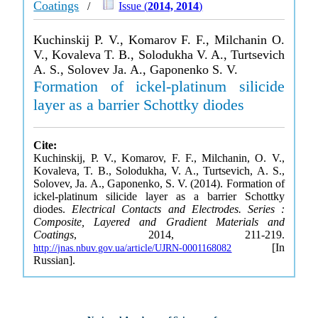
Coatings
/
Issue (
2014, 2014
)
Kuchinskij P. V., Komarov F. F., Milchanin O.
V., Kovaleva T. B., Solodukha V. A., Turtsevich
A. S., Solovev Ja. A., Gaponenko S. V.
Formation of ickel-platinum silicide
layer as a barrier Schottky diodes
Cite:
Kuchinskij, P. V., Komarov, F. F., Milchanin, O. V.,
Kovaleva, T. B., Solodukha, V. A., Turtsevich, A. S.,
Solovev, Ja. A., Gaponenko, S. V. (2014). Formation of
ickel-platinum silicide layer as a barrier Schottky
diodes.
Electrical Contacts and Electrodes. Series :
Composite, Layered and Gradient Materials and
Coatings
, 2014, 211-219.
[In
http://jnas.nbuv.gov.ua/article/UJRN-0001168082
Russian].