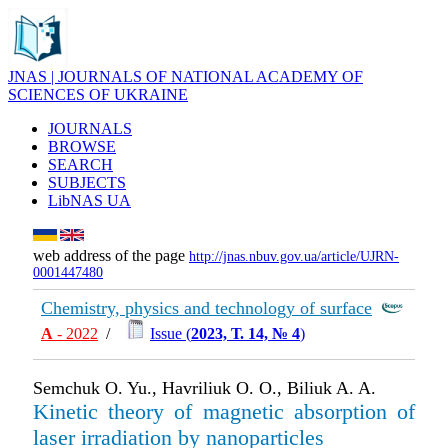
JNAS | JOURNALS OF NATIONAL ACADEMY OF
SCIENCES OF UKRAINE
JOURNALS
BROWSE
SEARCH
SUBJECTS
LibNAS UA
web address of the page
http://jnas.nbuv.gov.ua/article/UJRN-
0001447480
Chemistry, physics and technology of surface
А
- 2022
/
Issue (
2023, Т. 14, № 4
)
Semchuk O. Yu., Havriliuk O. O., Biliuk A. A.
Kinetic theory of magnetic absorption of
laser irradiation by nanoparticles