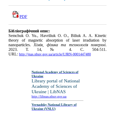
PDF
Бібліографічний опис:
Semchuk O. Yu., Havriliuk O. O., Biliuk A. A. Kinetic
theory of magnetic absorption of laser irradiation by
nanoparticles.
Хімія, фізика та технологія поверхні
.
2023. Т. 14, № 4. С. 504-511.
URL:
http://jnas.nbuv.gov.ua/article/UJRN-0001447480
National Academy of Sciences of
Ukraine
Library portal of National
Academy of Sciences of
Ukraine | LibNAS
http://libnas.nbuv.gov.ua
Vernadsky National Library of
Ukraine (VNLU)