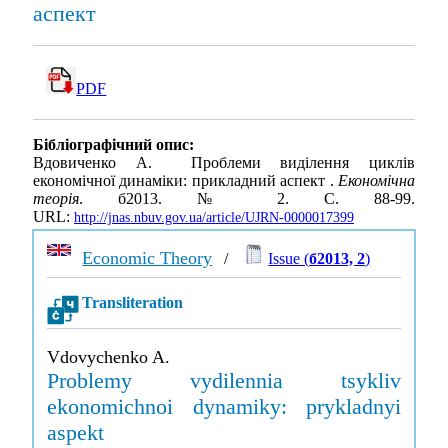
аспект
PDF
Бібліографічний опис:
Вдовиченко А. Проблеми виділення циклів
економічної динаміки: прикладний аспект .
Економічна
теорія
. б2013. № 2. С. 88-99.
URL:
http://jnas.nbuv.gov.ua/article/UJRN-0000017399
Economic Theory
/
Issue (
б2013, 2
)
Transliteration
Vdovychenko A.
Problemy vydilennia tsykliv
ekonomichnoi dynamiky: prykladnyi
aspekt