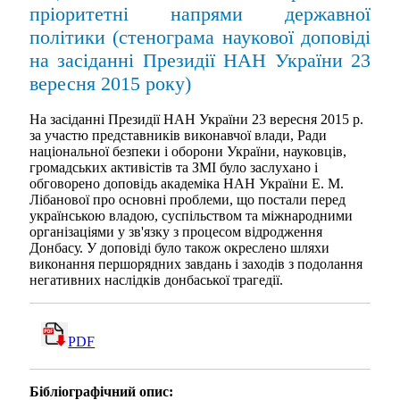
пріоритетні напрями державної
політики (стенограма наукової доповіді
на засіданні Президії НАН України 23
вересня 2015 року)
На засіданні Президії НАН України 23 вересня 2015 р.
за участю представників виконавчої влади, Ради
національної безпеки і оборони України, науковців,
громадських активістів та ЗМІ було заслухано і
обговорено доповідь академіка НАН України Е. М.
Лібанової про основні проблеми, що постали перед
українською владою, суспільством та міжнародними
організаціями у зв'язку з процесом відродження
Донбасу. У доповіді було також окреслено шляхи
виконання першорядних завдань і заходів з подолання
негативних наслідків донбаської трагедії.
PDF
Бібліографічний опис: