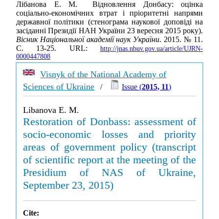
Лібанова Е. М. Відновлення Донбасу: оцінка
соціально-економічних втрат і пріоритетні напрями
державної політики (стенограма наукової доповіді на
засіданні Президії НАН України 23 вересня 2015 року).
Вісник Національної академії наук України
. 2015. № 11.
С. 13-25. URL:
http://jnas.nbuv.gov.ua/article/UJRN-
0000447808
Visnyk of the National Academy of
Sciences of Ukraine
/
Issue (
2015, 11
)
Libanova E. M.
Restoration of Donbass: assessment of
socio-economic losses and priority
areas of government policy (transcript
of scientific report at the meeting of the
Presidium of NAS of Ukraine,
September 23, 2015)
Cite: