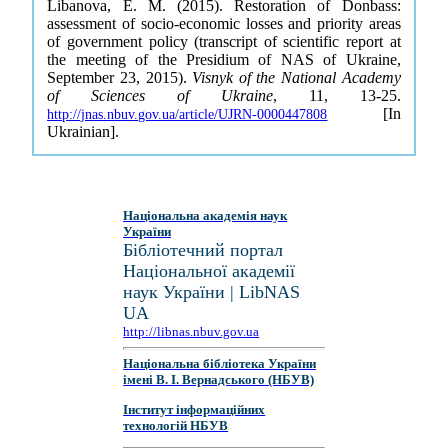
Libanova, E. M. (2015). Restoration of Donbass:
assessment of socio-economic losses and priority areas
of government policy (transcript of scientific report at
the meeting of the Presidium of NAS of Ukraine,
September 23, 2015).
Visnyk of the National Academy
of Sciences of Ukraine
, 11, 13-25.
[In
http://jnas.nbuv.gov.ua/article/UJRN-0000447808
Ukrainian].
Національна академія наук
України
Бібліотечний портал
Національної академії
наук України | LibNAS
UA
http://libnas.nbuv.gov.ua
Національна бібліотека України
імені В. І. Вернадського (НБУВ)
Інститут інформаційних
технологій НБУВ