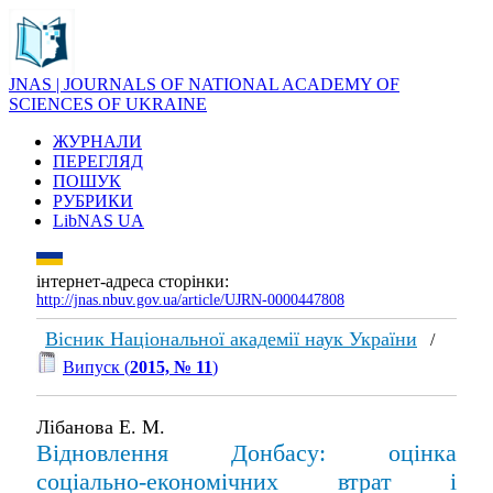
JNAS | JOURNALS OF NATIONAL ACADEMY OF
SCIENCES OF UKRAINE
ЖУРНАЛИ
ПЕРЕГЛЯД
ПОШУК
РУБРИКИ
LibNAS UA
інтернет-адреса сторінки:
http://jnas.nbuv.gov.ua/article/UJRN-0000447808
Вісник Національної академії наук України
/
Випуск (
2015, № 11
)
Лібанова Е. М.
Відновлення Донбасу: оцінка
соціально-економічних втрат і