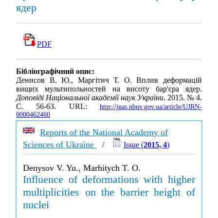
ядер
PDF
Бібліографічний опис:
Денисов В. Ю., Маргітич Т. О. Вплив деформацiй
вищих мультипольностей на висоту бар'єра ядер.
Доповіді Національної академії наук України
. 2015. № 4.
С. 56-63. URL:
http://jnas.nbuv.gov.ua/article/UJRN-
0000462460
Reports of the National Academy of
Sciences of Ukraine
/
Issue (
2015, 4
)
Denysov V. Yu., Marhitych T. O.
Influence of deformations with higher
multiplicities on the barrier height of
nuclei