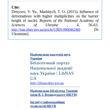
Cite:
Denysov, V. Yu., Marhitych, T. O. (2015). Influence of
deformations with higher multiplicities on the barrier
height of nuclei.
Reports of the National Academy of
Sciences of Ukraine
, 4, 56-63.
[In
http://jnas.nbuv.gov.ua/article/UJRN-0000462460
Ukrainian].
Національна академія наук
України
Бібліотечний портал
Національної академії
наук України | LibNAS
UA
http://libnas.nbuv.gov.ua
Національна бібліотека України
імені В. І. Вернадського (НБУВ)
Інститут інформаційних
технологій НБУВ