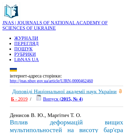
JNAS | JOURNALS OF NATIONAL ACADEMY OF
SCIENCES OF UKRAINE
ЖУРНАЛИ
ПЕРЕГЛЯД
ПОШУК
РУБРИКИ
LibNAS UA
інтернет-адреса сторінки:
http://jnas.nbuv.gov.ua/article/UJRN-0000462460
Доповіді Національної академії наук України
Б
- 2019
/
Випуск (
2015, № 4
)
Денисов В. Ю., Маргітич Т. О.
Вплив деформацiй вищих
мультипольностей на висоту бар'єра