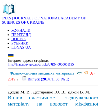
JNAS | JOURNALS OF NATIONAL ACADEMY OF
SCIENCES OF UKRAINE
ЖУРНАЛИ
ПЕРЕГЛЯД
ПОШУК
РУБРИКИ
LibNAS UA
інтернет-адреса сторінки:
http://jnas.nbuv.gov.ua/article/UJRN-0000661195
Фізико-хімічна механіка матеріалів
А
-
2019
/
Випуск (
2014, Т. 50, № 1
)
Дудик М. В., Діхтяренко Ю. В., Дякон В. М.
Вплив пластичності з'єднувального
матеріалу на поворот міжфазної