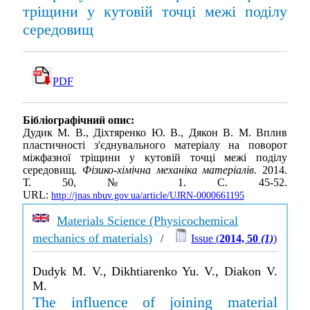
тріщини у кутовій точці межі поділу
середовищ
PDF
Бібліографічний опис:
Дудик М. В., Діхтяренко Ю. В., Дякон В. М. Вплив
пластичності з'єднувального матеріалу на поворот
міжфазної тріщини у кутовій точці межі поділу
середовищ.
Фізико-хімічна механіка матеріалів
. 2014.
Т. 50, № 1. С. 45-52.
URL:
http://jnas.nbuv.gov.ua/article/UJRN-0000661195
Materials Science (Physicochemical
mechanics of materials)
/
Issue (
2014, 50
(1)
)
Dudyk M. V., Dikhtiarenko Yu. V., Diakon V.
M.
The influence of joining material