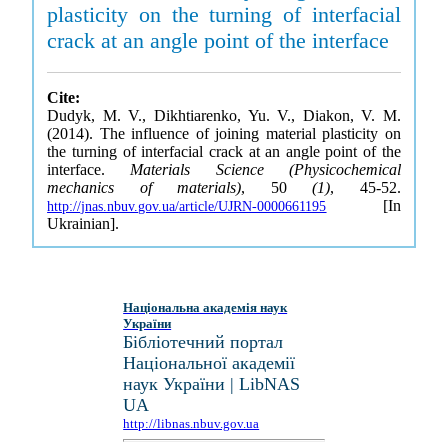
plasticity on the turning of interfacial
crack at an angle point of the interface
Cite:
Dudyk, M. V., Dikhtiarenko, Yu. V., Diakon, V. M.
(2014). The influence of joining material plasticity on
the turning of interfacial crack at an angle point of the
interface.
Materials Science (Physicochemical
mechanics of materials)
, 50
(1)
, 45-52.
[In
http://jnas.nbuv.gov.ua/article/UJRN-0000661195
Ukrainian].
Національна академія наук
України
Бібліотечний портал
Національної академії
наук України | LibNAS
UA
http://libnas.nbuv.gov.ua