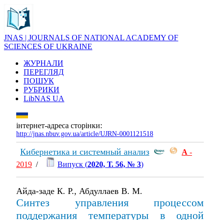
JNAS | JOURNALS OF NATIONAL ACADEMY OF
SCIENCES OF UKRAINE
ЖУРНАЛИ
ПЕРЕГЛЯД
ПОШУК
РУБРИКИ
LibNAS UA
інтернет-адреса сторінки:
http://jnas.nbuv.gov.ua/article/UJRN-0001121518
Кибернетика и системный анализ
А
-
2019
/
Випуск (
2020, Т. 56, № 3
)
Айда-заде К. Р., Абдуллаев В. М.
Синтез управления процессом
поддержания температуры в одной