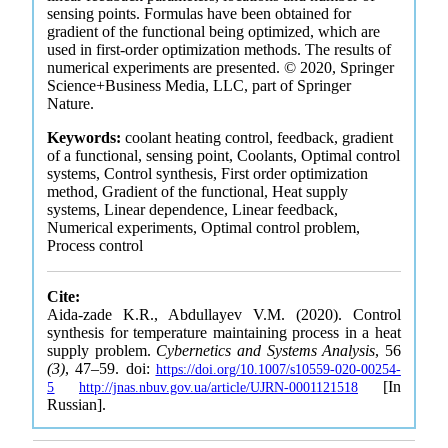
sensing points. Formulas have been obtained for
gradient of the functional being optimized, which are
used in first-order optimization methods. The results of
numerical experiments are presented. © 2020, Springer
Science+Business Media, LLC, part of Springer
Nature.
Keywords:
coolant heating control, feedback, gradient
of a functional, sensing point, Coolants, Optimal control
systems, Control synthesis, First order optimization
method, Gradient of the functional, Heat supply
systems, Linear dependence, Linear feedback,
Numerical experiments, Optimal control problem,
Process control
Cite:
Aida-zade K.R., Abdullayev V.M. (2020). Control
synthesis for temperature maintaining process in a heat
supply problem.
Cybernetics and Systems Analysis
, 56
(3)
, 47–59. doi:
https://doi.org/10.1007/s10559-020-00254-
[In
5
http://jnas.nbuv.gov.ua/article/UJRN-0001121518
Russian].