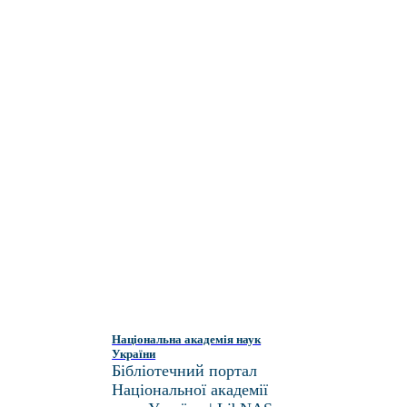
Національна академія наук
України
Бібліотечний портал
Національної академії