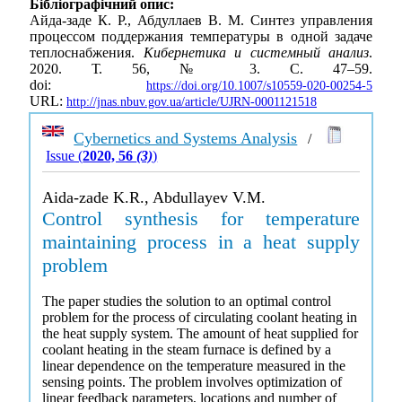
Бібліографічний опис:
Айда-заде К. Р., Абдуллаев В. М. Синтез управления
процессом поддержания температуры в одной задаче
теплоснабжения.
Кибернетика и системный анализ
.
2020. Т. 56, № 3. С. 47–59.
doi:
https://doi.org/10.1007/s10559-020-00254-5
URL:
http://jnas.nbuv.gov.ua/article/UJRN-0001121518
Cybernetics and Systems Analysis
/
Issue (
2020, 56
(3)
)
Aida-zade K.R., Abdullayev V.M.
Control synthesis for temperature
maintaining process in a heat supply
problem
The paper studies the solution to an optimal control
problem for the process of circulating coolant heating in
the heat supply system. The amount of heat supplied for
coolant heating in the steam furnace is defined by a
linear dependence on the temperature measured in the
sensing points. The problem involves optimization of
linear feedback parameters, locations and number of