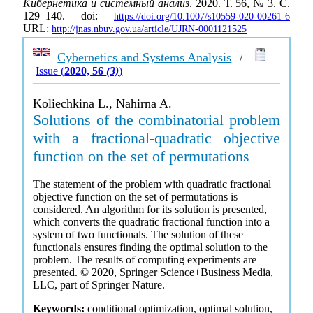
Кибернетика и системный анализ
. 2020. Т. 56, № 3. С.
129–140. doi:
https://doi.org/10.1007/s10559-020-00261-6
URL:
http://jnas.nbuv.gov.ua/article/UJRN-0001121525
Cybernetics and Systems Analysis
/
Issue (
2020, 56
(3)
)
Koliechkina L., Nahirna A.
Solutions of the combinatorial problem
with a fractional-quadratic objective
function on the set of permutations
The statement of the problem with quadratic fractional
objective function on the set of permutations is
considered. An algorithm for its solution is presented,
which converts the quadratic fractional function into a
system of two functionals. The solution of these
functionals ensures finding the optimal solution to the
problem. The results of computing experiments are
presented. © 2020, Springer Science+Business Media,
LLC, part of Springer Nature.
Keywords:
conditional optimization, optimal solution,