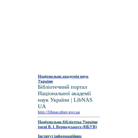
Національна академія наук
України
Бібліотечний портал
Національної академії
наук України | LibNAS
UA
http://libnas.nbuv.gov.ua
Національна бібліотека України
імені В. І. Вернадського (НБУВ)
Інститут інформаційних