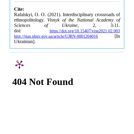
Cite:
Rafalskyi, O. O. (2021). Interdisciplinary crossroads of
ethnopolitology.
Visnyk of the National Academy of
Sciences of Ukraine
, 2, 3-11.
doi:
https://doi.org/10.15407/visn2021.02.003
[In
http://jnas.nbuv.gov.ua/article/UJRN-0001204016
Ukrainian].