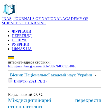
JNAS | JOURNALS OF NATIONAL ACADEMY OF
SCIENCES OF UKRAINE
ЖУРНАЛИ
ПЕРЕГЛЯД
ПОШУК
РУБРИКИ
LibNAS UA
інтернет-адреса сторінки:
http://jnas.nbuv.gov.ua/article/UJRN-0001204016
Вісник Національної академії наук України
/
Випуск (
2021, № 2
)
Рафальський О. О.
Міждисциплінарні перехрестя
етнополітології