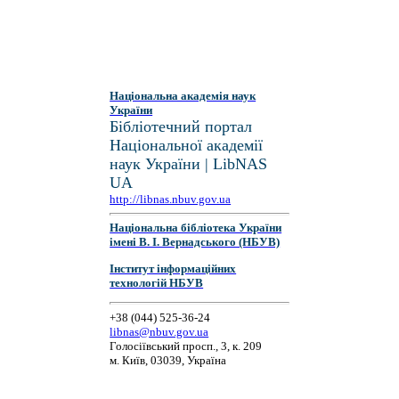
Національна академія наук
України
Бібліотечний портал
Національної академії
наук України | LibNAS
UA
http://libnas.nbuv.gov.ua
Національна бібліотека України
імені В. І. Вернадського (НБУВ)
Інститут інформаційних
технологій НБУВ
+38 (044) 525-36-24
libnas@nbuv.gov.ua
Голосіївський просп., 3, к. 209
м. Київ, 03039, Україна