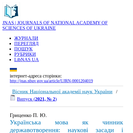
JNAS | JOURNALS OF NATIONAL ACADEMY OF
SCIENCES OF UKRAINE
ЖУРНАЛИ
ПЕРЕГЛЯД
ПОШУК
РУБРИКИ
LibNAS UA
інтернет-адреса сторінки:
http://jnas.nbuv.gov.ua/article/UJRN-0001204019
Вісник Національної академії наук України
/
Випуск (
2021, № 2
)
Гриценко П. Ю.
Українська мова як чинник
державотворення: наукові засади і