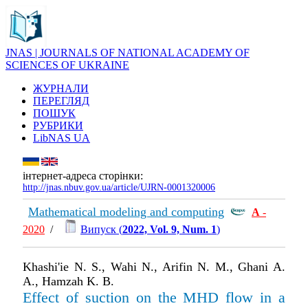
JNAS | JOURNALS OF NATIONAL ACADEMY OF
SCIENCES OF UKRAINE
ЖУРНАЛИ
ПЕРЕГЛЯД
ПОШУК
РУБРИКИ
LibNAS UA
інтернет-адреса сторінки:
http://jnas.nbuv.gov.ua/article/UJRN-0001320006
Mathematical modeling and computing
А
-
2020
/
Випуск (
2022, Vol. 9, Num. 1
)
Khashi'ie N. S., Wahi N., Arifin N. M., Ghani A.
A., Hamzah K. B.
Effect of suction on the MHD flow in a