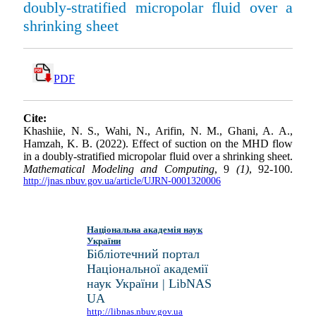
doubly-stratified micropolar fluid over a
shrinking sheet
PDF
Cite:
Khashiie, N. S., Wahi, N., Arifin, N. M., Ghani, A. A.,
Hamzah, K. B. (2022). Effect of suction on the MHD flow
in a doubly-stratified micropolar fluid over a shrinking sheet.
Mathematical Modeling and Computing
, 9
(1)
, 92-100.
http://jnas.nbuv.gov.ua/article/UJRN-0001320006
Національна академія наук
України
Бібліотечний портал
Національної академії
наук України | LibNAS
UA
http://libnas.nbuv.gov.ua