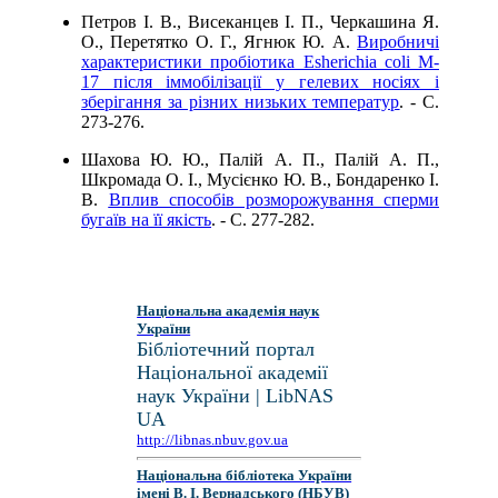
Петров І. В., Висеканцев І. П., Черкашина Я.
О., Перетятко О. Г., Ягнюк Ю. А.
Виробничі
характеристики пробіотика Esherichia coli M-
17 після іммобілізації у гелевих носіях і
зберігання за різних низьких температур
. - C.
273-276.
Шахова Ю. Ю., Палій А. П., Палій А. П.,
Шкромада О. І., Мусієнко Ю. В., Бондаренко І.
В.
Вплив способів розморожування сперми
бугаїв на її якість
. - C. 277-282.
Національна академія наук
України
Бібліотечний портал
Національної академії
наук України | LibNAS
UA
http://libnas.nbuv.gov.ua
Національна бібліотека України
імені В. І. Вернадського (НБУВ)