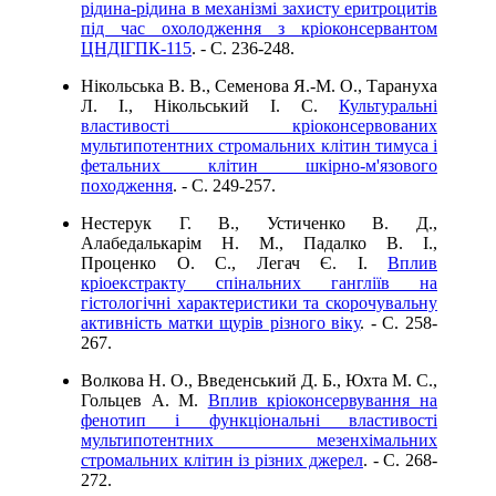
рідина-рідина в механізмі захисту еритроцитів
під час охолодження з кріоконсервантом
ЦНДІГПК-115
. - C. 236-248.
Нікольська В. В., Семенова Я.-М. О., Тарануха
Л. І., Нікольський І. С.
Культуральні
властивості кріоконсервованих
мультипотентних стромальних клітин тимуса і
фетальних клітин шкірно-м'язового
походження
. - C. 249-257.
Нестерук Г. В., Устиченко В. Д.,
Алабедалькарім Н. М., Падалко В. І.,
Проценко О. С., Легач Є. І.
Вплив
кріоекстракту спінальних гангліїв на
гістологічні характеристики та скорочувальну
активність матки щурів різного віку
. - C. 258-
267.
Волкова Н. О., Введенський Д. Б., Юхта М. С.,
Гольцев А. М.
Вплив кріоконсервування на
фенотип і функціональні властивості
мультипотентних мезенхімальних
стромальних клітин із різних джерел
. - C. 268-
272.