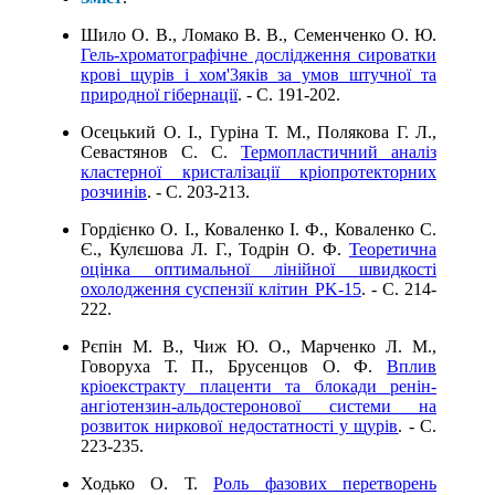
Шило О. В., Ломако В. В., Семенченко О. Ю.
Гель-хроматографічне дослідження сироватки
крові щурів і хом'3яків за умов штучної та
природної гібернації
. - C. 191-202.
Осецький О. І., Гуріна Т. М., Полякова Г. Л.,
Севастянов С. С.
Термопластичний аналіз
кластерної кристалізації кріопротекторних
розчинів
. - C. 203-213.
Гордієнко О. І., Коваленко І. Ф., Коваленко С.
Є., Кулєшова Л. Г., Тодрін О. Ф.
Теоретична
оцінка оптимальної лінійної швидкості
охолодження суспензії клітин PK-15
. - C. 214-
222.
Рєпін М. В., Чиж Ю. О., Марченко Л. М.,
Говоруха Т. П., Брусенцов О. Ф.
Вплив
кріоекстракту плаценти та блокади ренін-
ангіотензин-альдостеронової системи на
розвиток ниркової недостатності у щурів
. - C.
223-235.
Ходько О. Т.
Роль фазових перетворень