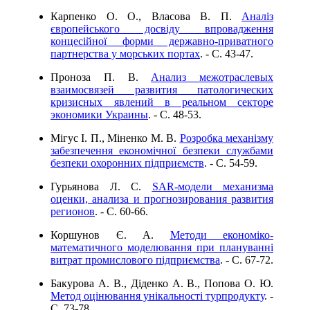
Карпенко О. О., Власова В. П.
Аналіз
європейського досвіду впровадження
концесійної форми державно-приватного
партнерства у морських портах
. - C. 43-47.
Проноза П. В.
Анализ межотраслевых
взаимосвязей развития патологических
кризисных явлений в реальном секторе
экономики Украины
. - C. 48-53.
Мігус І. П., Міненко М. В.
Розробка механізму
забезпечення економічної безпеки службами
безпеки охоронних підприємств
. - C. 54-59.
Гурьянова Л. С.
SAR-модели механизма
оценки, анализа и прогнозирования развития
регионов
. - C. 60-66.
Коршунов Є. А.
Методи економіко-
математичного моделювання при плануванні
витрат промислового підприємства
. - C. 67-72.
Бакурова А. В., Діденко А. В., Попова О. Ю.
Метод оцінювання унікальності турпродукту
. -
C. 73-78.