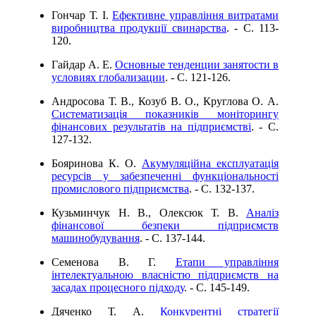
Гончар Т. І.
Ефективне управління витратами
виробництва продукції свинарства
. - C. 113-
120.
Гайдар А. Е.
Основные тенденции занятости в
условиях глобализации
. - C. 121-126.
Андросова Т. В., Козуб В. О., Круглова О. А.
Систематизація показників моніторингу
фінансових результатів на підприємстві
. - C.
127-132.
Бояринова К. О.
Акумуляційна експлуатація
ресурсів у забезпеченні функціональності
промислового підприємства
. - C. 132-137.
Кузьминчук Н. В., Олексюк Т. В.
Aнaлiз
фінансової безпеки підприємств
машинобудування
. - C. 137-144.
Семенова В. Г.
Етапи управління
інтелектуальною власністю підприємств на
засадах процесного підходу
. - C. 145-149.
Дяченко Т. А.
Конкурентні стратегії