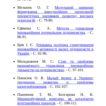
Мельник О. Г.
Модульний принцип
формування інвестиційних пропозицій
пріоритетних напрямків розвитку високих
технологій
. - C. 79-86.
Єфімова С. А.
Методи управління
інноваційним потенціалом підприємства
. - C.
86-91.
Брік І. Є.
Державна політика стимулювання
інноваційної активності малих підприємств в
Україні
. - C. 92-96.
Молодоженя М. С.
Стан та проблеми
економічного управління інноваційною
діяльністю на підприємствах
. - C. 97-101.
Панасюк О. В.
Малый бизнес в Украине:
тенденции развития и проблемы
налогообложения
. - C. 102-107.
Паневник Т. М., Болгарова Н. К.
Машинобудівний комплекс як каталізатор
інтеграційних процесів
. - C. 108-112.