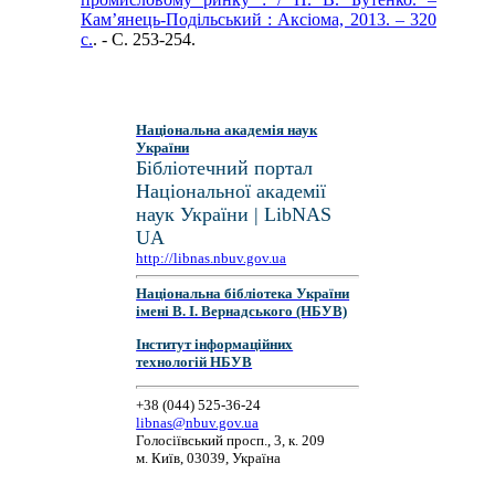
Кам’янець-Подільський : Аксіома, 2013. – 320
с.
. - C. 253-254.
Національна академія наук
України
Бібліотечний портал
Національної академії
наук України | LibNAS
UA
http://libnas.nbuv.gov.ua
Національна бібліотека України
імені В. І. Вернадського (НБУВ)
Інститут інформаційних
технологій НБУВ
+38 (044) 525-36-24
libnas@nbuv.gov.ua
Голосіївський просп., 3, к. 209
м. Київ, 03039, Україна