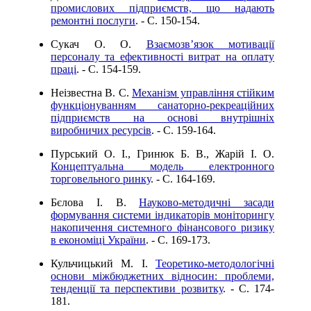
промислових підприємств, що надають
ремонтні послуги
. - C. 150-154.
Сукач О. О.
Взаємозв’язок мотивації
персоналу та ефективності витрат на оплату
праці
. - C. 154-159.
Неізвестна В. С.
Механізм управління стійким
функціонуванням санаторно-рекреаційних
підприємств на основі внутрішніх
виробничих ресурсів
. - C. 159-164.
Пурський О. І., Гринюк Б. В., Жарій І. О.
Концептуальна модель електронного
торговельного ринку
. - C. 164-169.
Бєлова І. В.
Науково-методичні засади
формування системи індикаторів моніторингу
накопичення системного фінансового ризику
в економіці України
. - C. 169-173.
Кульчицький М. І.
Теоретико-методологічні
основи міжбюджетних відносин: проблеми,
тенденції та перспективи розвитку
. - C. 174-
181.