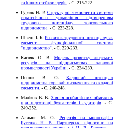
та інших стейкхолдерів
. - C. 215-222.
Гураль Н. Р.
Структурні компоненти системи
стратегічного управління відтворенням
трудового потенціалу торговельного
підприємства
. - C. 223-228.
Швець І. Б.
Розвиток трудового потенціалу як
елемент функціональної системи
"підприємство"
. - C. 229-233.
Кагляк О. В.
Модель розвитку людських
ресурсів на підприємствах харчової
промисловості України
. - C. 234-239.
Пенюк В. О.
Кадровий потенціал
підприємства торгівлі: визначення та складові
елементи
. - C. 240-248.
Маліков В. В.
Зняття особистісних обмежень
при підготовці бухгалтерів і аудиторів
. - C.
249-252.
Алимов М. О.
Рецензія на монографію
Бутенко Н. В. Партнерські відносини на
промисловому ринку : / Н. В. Бутенко. –