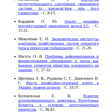
інституціонального середовища економічної
системи та взаємозв’язок між його
елементами
. - C. 8-15.
Кардаков О. Ю.
Аналіз динаміки
інтелектуалізації економічної моделі ЄС
. - C.
15-21.
Миколенко Е. П.
Экономические институты
адаптации хозяйственных систем открытого
типа к процессам глобализации
. - C. 21-26.
Магута О. В.
Проблемы реформирования и
финансирования образования и науки как
базовых элементов общества, основанного на
знаниях
. - C. 27-32.
Щетініна Л. В., Рудакова С. Г., Данилевич Н.
С.
Якість професійно-технічної освіти в
Україні: правові аспекти
. - C. 33-37.
Куликовская Е. В.
Развитие
агропромышленного комплекса Республики
Беларусь в условиях интеграционных
процессов
. - C. 38-42.