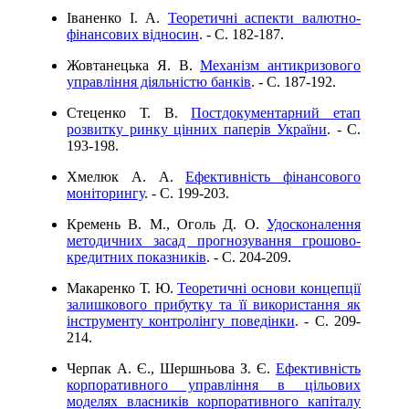
Іваненко І. А.
Теоретичні аспекти валютно-
фінансових відносин
. - C. 182-187.
Жовтанецька Я. В.
Механізм антикризового
управління діяльністю банків
. - C. 187-192.
Стеценко Т. В.
Постдокументарний етап
розвитку ринку цінних паперів України
. - C.
193-198.
Хмелюк А. А.
Ефективність фінансового
моніторингу
. - C. 199-203.
Кремень В. М., Оголь Д. О.
Удосконалення
методичних засад прогнозування грошово-
кредитних показників
. - C. 204-209.
Макаренко Т. Ю.
Теоретичні основи концепції
залишкового прибутку та її використання як
інструменту контролінгу поведінки
. - C. 209-
214.
Черпак А. Є., Шершньова З. Є.
Ефективність
корпоративного управління в цільових
моделях власників корпоративного капіталу