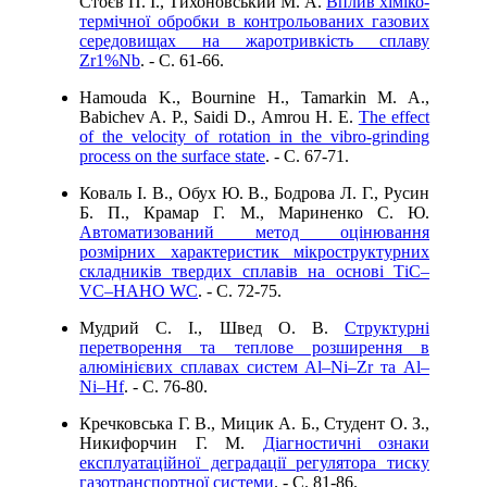
Стоєв П. І., Тихоновський М. А.
Вплив хіміко-
термічної обробки в контрольованих газових
середовищах на жаротривкість сплаву
Zr1%Nb
. - C. 61-66.
Hamouda K., Bournine H., Tamarkin M. A.,
Babichev A. P., Saidi D., Amrou H. E.
The effect
of the velocity of rotation in the vibro-grinding
process on the surface state
. - C. 67-71.
Коваль І. В., Обух Ю. В., Бодрова Л. Г., Русин
Б. П., Крамар Г. М., Мариненко С. Ю.
Автоматизований метод оцінювання
розмірних характеристик мікроструктурних
складників твердих сплавів на основі ТіС–
VC–HAHO WC
. - C. 72-75.
Мудрий С. І., Швед О. В.
Структурні
перетворення та теплове розширення в
алюмінієвих сплавах систем Al–Ni–Zr та Al–
Ni–Hf
. - C. 76-80.
Кречковська Г. В., Мицик А. Б., Студент О. З.,
Никифорчин Г. М.
Діагностичні ознаки
експлуатаційної деградації регулятора тиску
газотранспортної системи
. - C. 81-86.