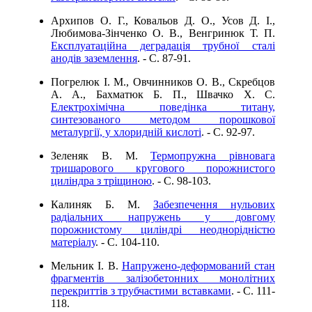
Архипов О. Г., Ковальов Д. О., Усов Д. І.,
Любимова-Зінченко О. В., Венгринюк Т. П.
Експлуатаційна деградація трубної сталі
анодів заземлення
. - C. 87-91.
Погрелюк І. М., Овчинников О. В., Скребцов
А. А., Бахматюк Б. П., Швачко Х. С.
Електрохімічна поведінка титану,
синтезованого методом порошкової
металургії, у хлоридній кислоті
. - C. 92-97.
Зеленяк В. М.
Термопружна рівновага
тришарового кругового порожнистого
циліндра з тріщиною
. - C. 98-103.
Калиняк Б. М.
Забезпечення нульових
радіальних напружень у довгому
порожнистому циліндрі неоднорідністю
матеріалу
. - C. 104-110.
Мельник І. В.
Напружено-деформований стан
фрагментів залізобетонних монолітних
перекриттів з трубчастими вставками
. - C. 111-
118.