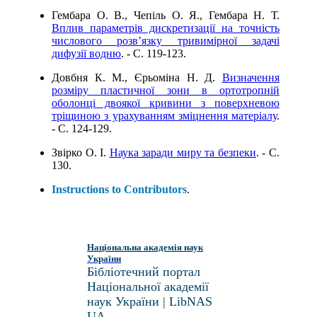
Гембара О. В., Чепіль О. Я., Гембара Н. Т.
Вплив параметрів дискретизації на точність
числового розв’язку тривимірної задачі
дифузії водню
. - C. 119-123.
Довбня К. М., Єрьоміна Н. Д.
Визначення
розміру пластичної зони в ортотропній
оболонці двоякої кривини з поверхневою
тріщиною з урахуванням зміцнення матеріалу
.
- C. 124-129.
Звірко О. І.
Наука заради миру та безпеки
. - C.
130.
Instructions to Contributors
.
Національна академія наук
України
Бібліотечний портал
Національної академії
наук України | LibNAS
UA