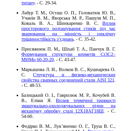
титану
. - C. 29-34.
Лабур Т. М., Осташ О. П., Головатюк Ю. В.,
Учанін В. М., Яворська М. Р., Пашуля М. П.,
Коваль В. А., Шинкаренко В. С.
Вплив
просторового розташування стиків під час
зварювання на міцність і циклічну
тріщиностійкість з’єднань
. - C. 35-42.
Присяжнюк П. М., Шіхаб Т. А., Панчук В. Г.
Формування структури керметів Cr3C2–
МНМц 60-20-20
. - C. 43-47.
Маркашова Л. И., Волков В. С., Кушнарева О.
С.
Структура и физико-механические
свойства сварных соединений стали AISI 321
.
- C. 48-53.
Балицький О. І., Гаврилюк М. Р., Кочубей В.
В., Еліаш Я.
Вплив термічної тривкості
змащувально-охолоджувальних рідин на
механічну обробку сталі 12Х18АГ18Ш
. - C.
54-60.
Федірко В. М., Лук’яненко О. Г., Труш В. С.,