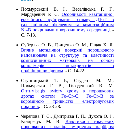
Похмурський В. І., Веселівська Г. Г.,
Мардаревич Р. С.
Особливості кавітаційно-
ерозійного руйнування сплаву Д16Т з
гальванічним нікелевим та композиційним
Ni–B покривами в корозивному середовищі
. -
C. 7-13.
Суберляк О. В., Гриценко О. М., Гіщак Х. Я.
Вплив металічної поверхні порошкового
наповнювача на структуру та властивості
композиційних матеріалів на основі
кополімерів метакрилатів з
полівінілпіролідоном
. - C. 14-22.
Ступницький Т. Р., Студент М. М.,
Похмурська Г. В., Гвоздецький В. М.
Оптимізація вмісту хрому в порошкових
дротах систем Fe–Cr–C, Fe–Cr–B за
корозійною тривкістю електродугових
покривів
. - C. 23-28.
Черепова Т. С., Дмитрієва Г. П., Духота О. І.,
Кіндрачук М. В.
Властивості нікелевих
порошкових сплавів, зміцнених карбідом