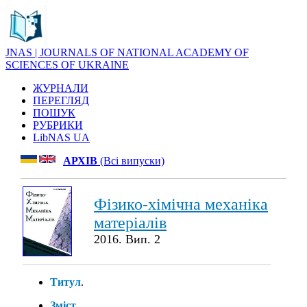
JNAS | JOURNALS OF NATIONAL ACADEMY OF
SCIENCES OF UKRAINE
ЖУРНАЛИ
ПЕРЕГЛЯД
ПОШУК
РУБРИКИ
LibNAS UA
АРХІВ
(Всі випуски)
Фізико-хімічна механіка
матеріалів
2016. Вип. 2
Титул
.
Зміст
.