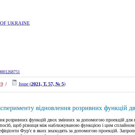
 OF UKRAINE
-0001268751
19
/
Issue (
2021, Т. 57, № 5
)
ксперименту відновлення розривних функцій дв
я розривних функцій двох змінних за допомогою проекцій для п
спосіб, щоб різниця між наближуваною функцією і цим сплайно
фіцієнти Фур'є в яких знаходять за допомогою проекцій. Запроп