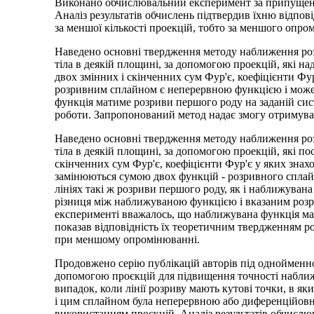
Виконано обчислювальний експеримент за припущення
Аналіз результатів обчислень підтвердив їхню відпо
за меншої кількості проекцій, тобто за меншого опро
Наведено основні твердження методу наближення роз
тіла в деякій площині, за допомогою проекцій, які н
двох змінних і скінченних сум Фур'є, коефіцієнти Ф
розривним сплайном є неперервною функцією і може
функція матиме розриви першого роду на заданій сист
роботи. Запропонований метод надає змогу отримува
Наведено основні твердження методу наближення роз
тіла в деякій площині, за допомогою проекцій, які 
скінченних сум Фур'є, коефіцієнти Фур'є у яких зна
замінюються сумою двох функцій - розривного сплайн
лініях такі ж розриви першого роду, як і наближуван
різниця між наближуваною функцією і вказаним роз
експерименті вважалось, що наближувана функція має 
показав відповідність їх теоретичним твердженням р
при меншому опромінюванні.
Продовжено серію публікацій авторів під одноймен
допомогою проєкцій для підвищення точності наближен
випадок, коли лінії розриву мають кутові точки, в 
і цим сплайном була неперервною або диференційовн
використанням проєкцій. Аналіз результатів обчислю