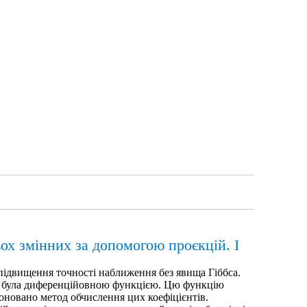
ох змінних за допомогою проєкцій. І
ідвищення точності наближення без явища Гіббса.
м була диференційовною функцією. Цю функцію
оновано метод обчислення цих коефіцієнтів.