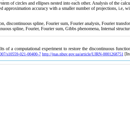
ystem of circles and ellipses nested into each other. Analysis of the calc
ed approximation accuracy with a smaller number of projections, i.e, wi
n, discontinuous spline, Fourier sum, Fourier analysis, Fourier tran
inuous spline, Fourier, Fourier sum, Gibbs phenomena, Internal structu
s of a computational experiment to restore the discontinuous function
[In
.1007/s10559-021-00400-7
http://jnas.nbuv.gov.ua/article/UJRN-0001268751