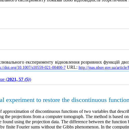
ислювального експерименту відновлення розривних функцій дво
URL:
s://doi.org/10.1007/s10559-021-00400-7
http://jnas.nbuv.gov.ua/artic
sue (
2021, 57
(5)
)
al experiment to restore the discontinuous function
f approximation of discontinuous functions of two variables that descri
using the projections from a computer tomograph. The method is based on
be found using the projection data. The difference between the function
d by finite Fourier sums without the Gibbs phenomenon. In the computi