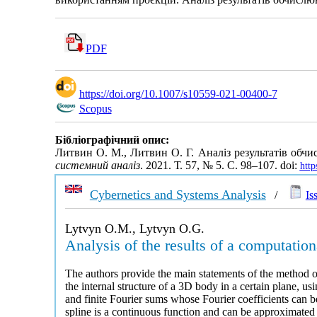
PDF
https://doi.org/10.1007/s10559-021-00400-7
Scopus
Бібліографічний опис:
Литвин О. М., Литвин О. Г. Аналіз результатів обч
системний аналіз
. 2021. Т. 57, № 5. С. 98–107. doi:
http
Cybernetics and Systems Analysis
/
Is
Lytvyn O.M., Lytvyn O.G.
Analysis of the results of a computation
The authors provide the main statements of the method o
the internal structure of a 3D body in a certain plane, 
and finite Fourier sums whose Fourier coefficients can 
spline is a continuous function and can be approximate