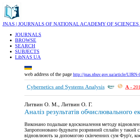
JNAS | JOURNALS OF NATIONAL ACADEMY OF SCIENCES
JOURNALS
BROWSE
SEARCH
SUBJECTS
LibNAS UA
web address of the page
http://jnas.nbuv.gov.ua/article/UJRN
Cybernetics and Systems Analysis
А
- 20
Литвин О. М., Литвин О. Г.
Аналіз результатів обчислювального е
Виконано подальше вдосконалення методу відновленн
Запропоновано будувати розривний сплайн у такий 
відновлюють за допомогою скінченних сум Фур'є, кое