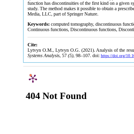
function has discontinuities of the first kind on a given s
study. The method makes it possible to obtain a prescrib
Media, LLC, part of Springer Nature.
Keywords:
computed tomography, discontinuous functio
Continuous functions, Discontinuous functions, Discont
Cite:
Lytvyn O.M., Lytvyn O.G. (2021). Analysis of the result
Systems Analysis
, 57
(5)
, 98–107. doi:
https://doi.org/10