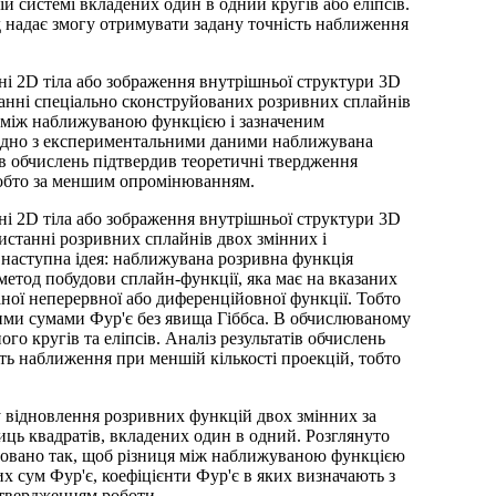
системі вкладених один в одний кругів або еліпсів.
 надає змогу отримувати задану точність наближення
і 2D тіла або зображення внутрішньої структури 3D
станні спеціально сконструйованих розривних сплайнів
ця між наближуваною функцією і зазначеним
гідно з експериментальними даними наближувана
ів обчислень підтвердив теоретичні твердження
тобто за меншим опромінюванням.
і 2D тіла або зображення внутрішньої структури 3D
истанні розривних сплайнів двох змінних і
 наступна ідея: наближувана розривна функція
етод побудови сплайн-функції, яка має на вказаних
аної неперервної або диференційовної функції. Тобто
ми сумами Фур'є без явища Гіббcа. В обчислюваному
о кругів та еліпсів. Аналіз результатів обчислень
ть наближення при меншій кількості проекцій, тобто
відновлення розривних функцій двох змінних за
иць квадратів, вкладених один в одний. Розглянуто
удовано так, щоб різниця між наближуваною функцією
сум Фур'є, коефіцієнти Фур'є в яких визначають з
 твердженням роботи.