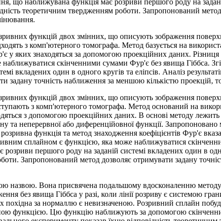
, що наближувана функція має розриви першого роду на заданій 
відність теоретичним твердженням роботи. Запропонований метод
мінювання.
ривних функцій двох змінних, що описують зображення поверхн
адходять з комп'ютерного томографа. Метод базується на викори
ур'є у яких знаходяться за допомогою проекційних даних. Різни
 наближуватися скінченними сумами Фур'є без явища Гіббса. З
емі вкладених один в одного кругів та еліпсів. Аналіз результат
ти задану точність наближення за меншою кількістю проекцій, 
ривних функцій двох змінних, що описують зображення поверхн
поступають з комп'ютерного томографа. Метод оснований на викор
ходяться з допомогою проекційних даних. В основі методу лежить
у та неперервної або диференційовної функції. Запропоновано м
а розривна функція та метод знаходження коефіцієнтів Фур'є вказ
ривним сплайном є функцією, яка може наближуватися скінченни
розриви першого роду на заданій системі вкладених один в одног
оботи. Запропонований метод дозволяє отримувати задану точніс
ною назвою. Вона присвячена подальшому вдосконаленню методу 
ня без явища Гіббса у разі, коли лінії розриву є системою гран
яких похідна за нормаллю є невизначеною. Розривний сплайн поб
ою функцією. Цю функцію наближують за допомогою скінченних 
вального експерименту показав їхню відповідність теоретичним