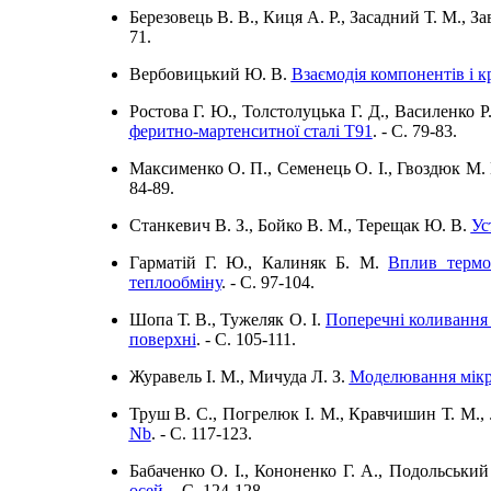
Березовець В. В., Киця А. Р., Засадний Т. М., За
71.
Вербовицький Ю. В.
Взаємодія компонентів і к
Ростова Г. Ю., Толстолуцька Г. Д., Василенко Р.
феритно-мартенситної сталі Т91
. - C. 79-83.
Максименко О. П., Семенець О. І., Гвоздюк М. 
84-89.
Станкевич В. З., Бойко В. М., Терещак Ю. В.
Ус
Гарматій Г. Ю., Калиняк Б. М.
Вплив термо
теплообміну
. - C. 97-104.
Шопа Т. В., Тужеляк О. І.
Поперечні коливання 
поверхні
. - C. 105-111.
Журавель І. М., Мичуда Л. З.
Моделювання мікро
Труш В. С., Погрелюк І. М., Кравчишин Т. М., Л
Nb
. - C. 117-123.
Бабаченко О. І., Кононенко Г. А., Подольськи
осей
. - C. 124-128.