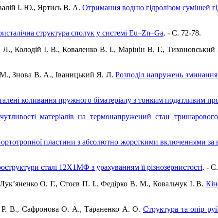
валій І. Ю., Яртись В. А.
Отримання водню гідролізом сумішей г
ристалічна структура сполук у системі Eu–Zn–Ga
. - C. 72-78.
 Л., Колодій І. В., Коваленко В. І., Марінін В. Г., Тихоновськи
М., Знова В. А., Іваницький Я. Л.
Розподіл напружень зминання 
талені коливання пружного біматеріалу з тонким податливим п
чутливості матеріалів на термонапружений стан тришарового
ортотропної пластини з абсолютно жорсткими включеннями за в
структури сталі 12Х1МФ з урахуванням її різнозернистості
. - C
ук’яненко О. Г., Стоєв П. І., Федірко В. М., Ковальчук І. В.
Кін
й Р. В., Сафронова О. А., Тараненко А. О.
Структура та опір ру