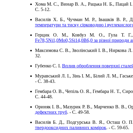
Хома М. С., Винар В. А., Рацька Н. Б., Пацай І
C. 5-12.
Василів Х. Б., Чучман М. Р., Івашків В. Р., 
температури та тиску сірководню і вуглекислого
Герцик О. М., Ковбуз М. О., Гула Т. Г
Fe78,5Ni1,0Mo0,5Si14,0B6,0 за різної природи 
Максимова С. В., Зволінський І. В., Ниркова Л.
32.
Губенко С. І.
Вплив оброблення поверхні стале
Муравський Л. І., Зінь І. М., Білий Л. М., Гаськ
- C. 38-43.
Гембара О. В., Чепіль О. Я., Гембара Н. Т., Си
C. 44-48.
Ориняк І. В., Мазурик Р. В., Марченко В. В., О
дефектних труб
. - C. 49-58.
Василів Б. Д., Подгурська В. Я., Осташ О. П
твердооксидних паливних комірок
. - C. 59-65.