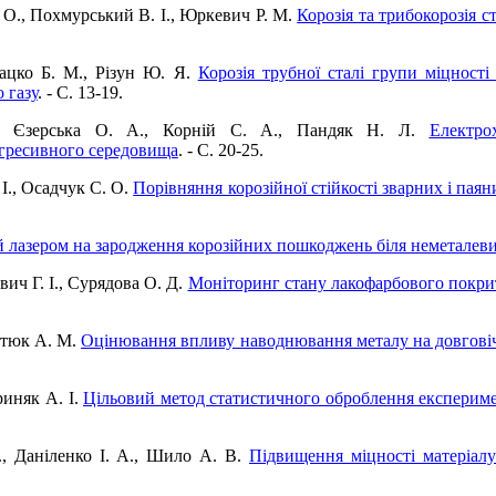
. О., Похмурський В. І., Юркевич Р. М.
Корозія та трибокорозія 
Дацко Б. М., Різун Ю. Я.
Корозія трубної сталі групи міцності
 газу
. - C. 13-19.
., Єзерська О. А., Корній С. А., Пандяк Н. Л.
Електро
агресивного середовища
. - C. 20-25.
 І., Осадчук С. О.
Порівняння корозійної стійкості зварних і паян
й лазером на зародження корозійних пошкоджень біля неметалев
евич Г. І., Сурядова О. Д.
Моніторинг стану лакофарбового покрит
ротюк А. М.
Оцінювання впливу наводнювання металу на довговіч
риняк А. І.
Цільовий метод статистичного оброблення експериме
., Даніленко І. А., Шило А. В.
Підвищення міцності матеріалу