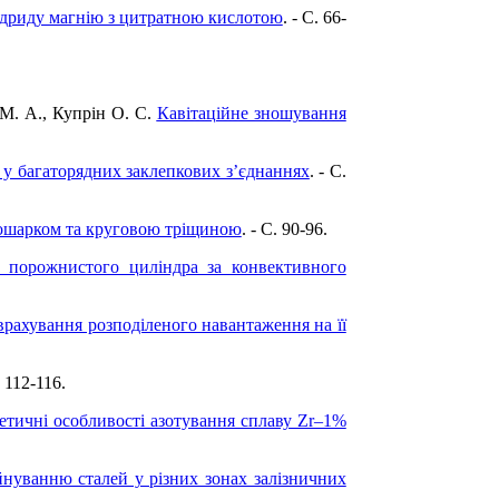
ідриду магнію з цитратною кислотою
. - C. 66-
й М. А., Купрін O. С.
Кавітаційне зношування
у багаторядних заклепкових з’єднаннях
. - C.
рошарком та круговою тріщиною
. - C. 90-96.
 порожнистого циліндра за конвективного
рахування розподіленого навантаження на її
. 112-116.
етичні особливості азотування сплаву Zr–1%
йнуванню сталей у різних зонах залізничних