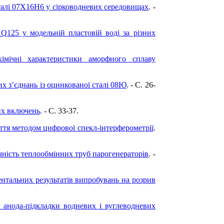
сталі 07Х16Н6 у сірководневих середовищах
. -
 Q125 у модельній пластовій воді за різних
хімічні характеристики аморфного сплаву
их з’єднань із оцинкованої сталі 08Ю
. - C. 26-
их включень
. - C. 33-37.
тя методом цифрової спекл-інтерферометрії
.
ність теплообмінних труб парогенераторів
. -
нтальних результатів випробувань на розрив
 анода-підкладки водневих і вуглеводневих