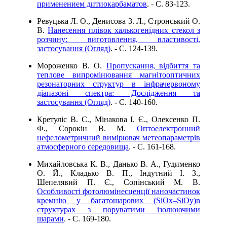
применением дитиокарбаматов
. - C. 83-123.
Ревуцька Л. О., Денисова З. Л., Стронський О.
В.
Нанесення плівок халькогенідних стекол з
розчину: виготовлення, властивості,
застосування (Огляд)
. - C. 124-139.
Мороженко В. О.
Пропускання, відбиття та
теплове випромінювання магнітооптичних
резонаторних структур в інфрачервоному
діапазоні спектра: Дослідження та
застосування (Огляд)
. - C. 140-160.
Кретуліс В. С., Мінакова І. Є., Олексенко П.
Ф., Сорокін В. М.
Оптоелектронний
нефелометричний вимірювач метеопараметрів
атмосферного середовища
. - C. 161-168.
Михайловська К. В., Данько В. А., Гудименко
О. Й., Кладько В. П., Індутний І. З.,
Шепелявий П. Є., Сопінський М. В.
Особливості фотолюмінесценції наночастинок
кремнію у багатошарових (SіOх–SіOy)n
структурах з поруватими ізолюючими
шарами
. - C. 169-180.