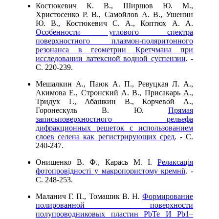
Костюкевич К. В., Ширшов Ю. М.,
Христосенко Р. В., Самойлов А. В., Ушенин
Ю. В., Костюкевич С. А., Коптюх А. А.
Особенности углового спектра
поверхностного плазмон-поляритонного
резонанса в геометрии Кретчмана при
исследовании латексной водной суспензии
. -
C. 220-239.
Мешалкин А., Паюк А. П., Ревуцкая Л. А.,
Акимова Е., Стронский А. В., Присакарь А.,
Тридух Г., Абашкин В., Корчевой А.,
Горонескуль В. Ю.
Прямая
записьповерхностного рельефа
дифракционных решеток с использованием
слоев селена как регистрирующих сред
. - C.
240-247.
Онищенко В. Ф., Карась М. І.
Релаксація
фотопровідності у макропористому кремнії
. -
C. 248-253.
Маланич Г. П., Томашик В. Н.
Формирование
полированной поверхности
полупроводниковых пластин PbTe И Pb1–