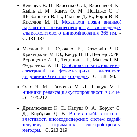
Велещук В. П., Власенко О. І., Власенко З. К.,
Хміль Д. М., Камуз О. М., Неділько С. Г.,
Щербацький В. П., Гнатюк Д. В., Борщ В. В.,
Киселюк М. П.
Механізми появи видимої
паразитної люмінесценції у світлодіодах
ультрафіолетового випромінювання 365 нм
. -
C. 181-187.
Маслов В. П., Сукач А. В., Тетьоркін В. В.,
Кравецький М. Ю., Качур Н. В., Венгер Є. Ф.,
Ворощенко А. Т., Луцишин І. Г., Матіюк І. М.,
Федоренко А. В.
Особливості виготовлення,
електричні та фотоелектричні властивості
дифузійних Ge p-i-n фотодіодів
. - C. 188-198.
Оліх Я. М., Тимочко М. Д., Ілащук М. І.
Чинники релаксації акустопровідності в CdTe
.
- C. 199-212.
Дремлюженко К. С., Капуш О. А., Борук* С.
Д., Корбутяк Д. В.
Вплив стабілізатора на
властивості високодисперсних систем кадмій
телуриду отриманих електроіскровим
методом
. - C. 213-219.