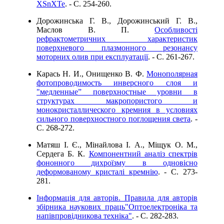
XSnXTe
. - C. 254-260.
Дорожинська Г. В., Дорожинський Г. В.,
Маслов В. П.
Особливості
рефрактометричних характеристик
поверхневого плазмонного резонансу
моторних олив при експлуатації
. - C. 261-267.
Карась Н. И., Онищенко В. Ф.
Монополярная
фотопроводимость инверсного слоя и
"медленные” поверхностные уровни в
структурах макропористого и
монокристаллического кремния в условиях
сильного поверхностного поглощения света
. -
C. 268-272.
Матяш І. Є., Мінайлова І. А., Міщук О. М.,
Сердега Б. К.
Компонентний аналіз спектрів
фононного дихроїзму в одновісно
деформованому кристалі кремнію
. - C. 273-
281.
Інформація для авторів. Правила для авторів
збірника наукових праць"Оптоелектроніка та
напівпровідникова техніка"
. - C. 282-283.