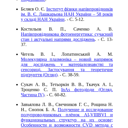
Бєляєв О. Є.
Інститут фізики напівпровідників
ім. В. Є. Лашкарьова НАН України – 58 років
у складі НАН України
. - C. 5-12.
Костильов В. П., Саченко А. В.
Напівпровідникова фотоенергетика: сучасний
стан і актуальні напрями досліджень
. - C. 13-
37.
Чегель В. І., Лопатинський А. М.
Молекулярна плазмоніка – новий напрямок
для досліджень у матеріалознавстві та
сенсориці. Застосування та теоретичне
підґрунття (Огляд)
. - C. 38-59.
Сукач А. В., Тетьоркін В. В., Ткачук А. І.,
Троценко С. П.
InAs фотодіоди (Огляд.
Частина IV)
. - C. 60-82.
Завьялова Л. В., Свечников Г. С., Рощина Н.
Н., Снопок Б. А.
Получение и исследование
полупроводниковых плёнок АІ-VІІІВVІ и
функциональных структур на их основе;
Особенности и возможности СVD метода с